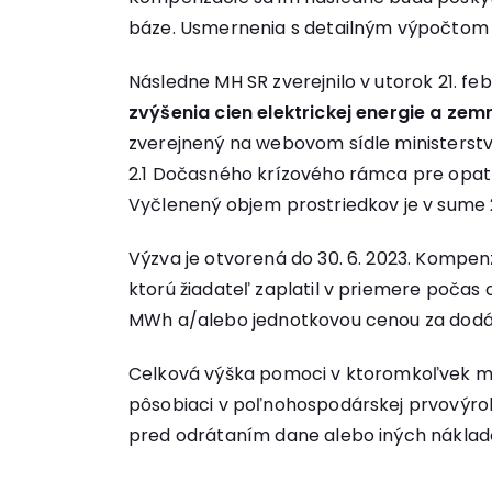
báze. Usmernenia s detailným výpočtom
Následne MH SR zverejnilo v utorok 21. f
zvýšenia cien elektrickej energie a zem
zverejnený na webovom sídle ministerstv
2.1 Dočasného krízového rámca pre opatr
Vyčlenený objem prostriedkov je v sume 
Výzva je otvorená do 30. 6. 2023. Kompe
ktorú žiadateľ zaplatil v priemere poča
MWh a/alebo jednotkovou cenou za dodá
Celková výška pomoci v ktoromkoľvek mom
pôsobiaci v poľnohospodárskej prvovýrob
pred odrátaním dane alebo iných náklad