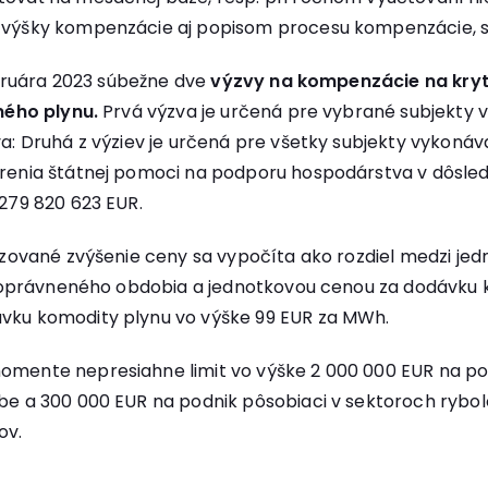
 výšky kompenzácie aj popisom procesu kompenzácie, 
ebruára 2023 súbežne dve
výzvy na kompenzácie na kry
ného plynu.
Prvá výzva je určená pre vybrané subjekty v
a: Druhá z výziev je určená pre všetky subjekty vykonáv
enia štátnej pomoci na podporu hospodárstva v dôsledku
279 820 623 EUR.
nzované zvýšenie ceny sa vypočíta ako rozdiel medzi je
s oprávneného obdobia a jednotkovou cenou za dodávku k
vku komodity plynu vo výške 99 EUR za MWh.
ente nepresiahne limit vo výške 2 000 000 EUR na podn
e a 300 000 EUR na podnik pôsobiaci v sektoroch rybolo
ov.