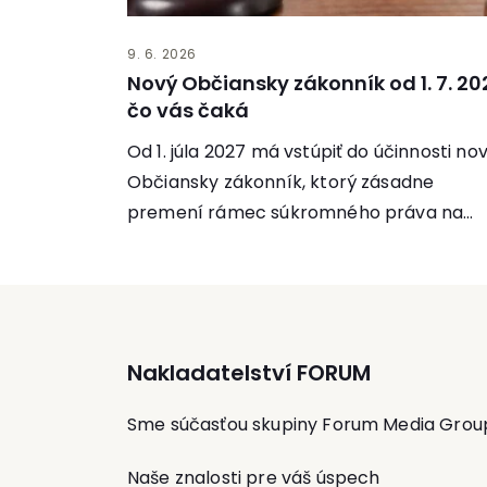
9. 6. 2026
Nový Občiansky zákonník od 1. 7. 20
čo vás čaká
Od 1. júla 2027 má vstúpiť do účinnosti no
Občiansky zákonník, ktorý zásadne
premení rámec súkromného práva na
Slovensku. Cieľom...
Nakladatelství FORUM
Sme súčasťou skupiny Forum Media Grou
Naše znalosti pre váš úspech