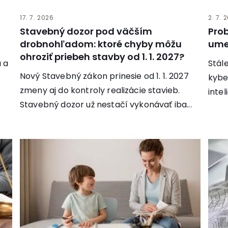
17. 7. 2026
2. 7. 
Stavebný dozor pod väčším
Prob
drobnohľadom: ktoré chyby môžu
umel
ohroziť priebeh stavby od 1. 1. 2027?
 a
Stál
Nový Stavebný zákon prinesie od 1. 1. 2027
kybe
zmeny aj do kontroly realizácie stavieb.
inte
Stavebný dozor už nestačí vykonávať iba...
otáz
nové.