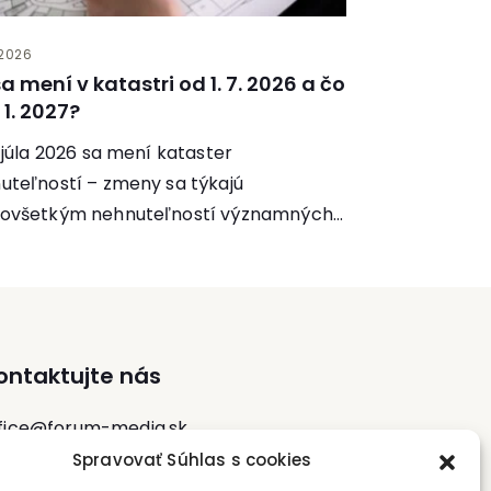
 2026
a mení v katastri od 1. 7. 2026 a čo
. 1. 2027?
. júla 2026 sa mení kataster
uteľností – zmeny sa týkajú
ovšetkým nehnuteľností významných
adiska obrany, vnútorného poriadku a...
ontaktujte nás
fice@forum-media.sk
Spravovať Súhlas s cookies
l.: +420 251 115 576