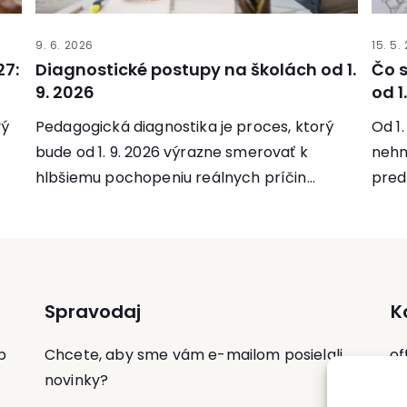
9. 6. 2026
15. 5.
27:
Diagnostické postupy na školách od 1.
Čo s
9. 2026
od 1
vý
Pedagogická diagnostika je proces, ktorý
Od 1
bude od 1. 9. 2026 výrazne smerovať k
nehn
hlbšiemu pochopeniu reálnych príčin
pred
neprospechu alebo problémov...
z hľ
Spravodaj
K
p
Chcete, aby sme vám e-mailom posielali
of
novinky?
Te