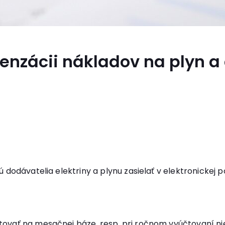
zácii nákladov na plyn a 
dodávatelia elektriny a plynu zasielať v elektronickej 
vať na mesačnej báze, resp. pri ročnom vyúčtovaní ni