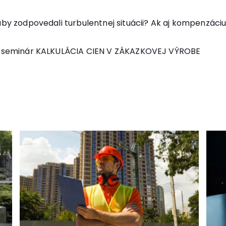
aby zodpovedali turbulentnej situácii? Ak aj kompenzác
ký seminár KALKULÁCIA CIEN V ZÁKAZKOVEJ VÝROBE