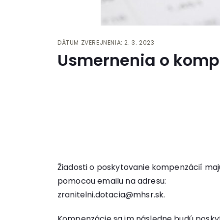
DÁTUM ZVEREJNENIA: 2. 3. 2023
Usmernenia o kompen
Žiadosti o poskytovanie kompenzácií majú 
pomocou emailu na adresu:
zranitelni.dotacia@mhsr.sk.
Kompenzácie sa im následne budú poskyto