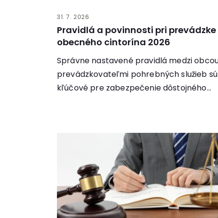
31. 7. 2026
Pravidlá a povinnosti pri prevádzke
obecného cintorína 2026
Správne nastavené pravidlá medzi obcou
prevádzkovateľmi pohrebných služieb sú
kľúčové pre zabezpečenie dôstojného
priebehu pohrebov aj bezproblémového
chodu cintorínov....