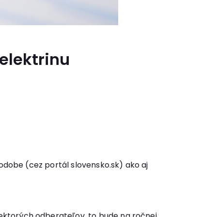
elektrinu
podobe (cez portál slovensko.sk) ako aj
ektorých odberateľov, to bude na ročnej