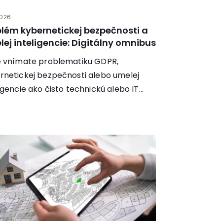
2026
lém kybernetickej bezpečnosti a
ej inteligencie: Digitálny omnibus
e vnímate problematiku GDPR,
rnetickej bezpečnosti alebo umelej
ligencie ako čisto technickú alebo IT
ku? Európska únia postupne prijíma
..