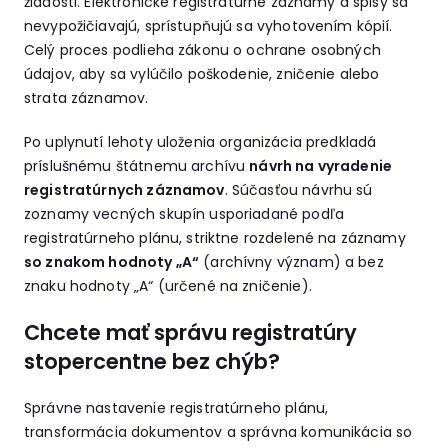
žiadosti. Elektronické registratúrne záznamy a spisy sa
nevypožičiavajú, sprístupňujú sa vyhotovením kópií.
Celý proces podlieha zákonu o ochrane osobných
údajov, aby sa vylúčilo poškodenie, zničenie alebo
strata záznamov.
Po uplynutí lehoty uloženia organizácia predkladá
príslušnému štátnemu archívu
návrh na vyradenie
registratúrnych záznamov
. Súčasťou návrhu sú
zoznamy vecných skupín usporiadané podľa
registratúrneho plánu, striktne rozdelené na záznamy
so znakom hodnoty „A“
(archívny význam) a bez
znaku hodnoty „A“ (určené na zničenie).
Chcete mať správu registratúry
stopercentne bez chýb?
Správne nastavenie registratúrneho plánu,
transformácia dokumentov a správna komunikácia so