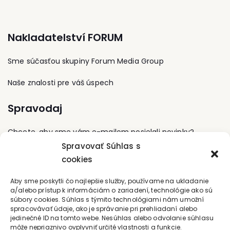
Nakladatelství FORUM
Sme súčasťou skupiny Forum Media Group
Naše znalosti pre váš úspech
Spravodaj
Chcete, aby sme vám e-mailom posielali novinky?
Spravovať Súhlas s
cookies
Prihláste sa na odber
Kontaktujte nás
Aby sme poskytli čo najlepšie služby, používame na ukladanie
a/alebo prístup k informáciám o zariadení, technológie ako sú
súbory cookies. Súhlas s týmito technológiami nám umožní
office@forum-media.sk
spracovávať údaje, ako je správanie pri prehliadaní alebo
jedinečné ID na tomto webe. Nesúhlas alebo odvolanie súhlasu
môže nepriaznivo ovplyvniť určité vlastnosti a funkcie.
Tel.: +420 251 115 576