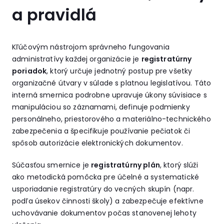
a pravidlá
Kľúčovým nástrojom správneho fungovania
administratívy každej organizácie je
registratúrny
poriadok
, ktorý určuje jednotný postup pre všetky
organizačné útvary v súlade s platnou legislatívou. Táto
interná smernica podrobne upravuje úkony súvisiace s
manipuláciou so záznamami, definuje podmienky
personálneho, priestorového a materiálno-technického
zabezpečenia a špecifikuje používanie pečiatok či
spôsob autorizácie elektronických dokumentov.
Súčasťou smernice je
registratúrny plán
, ktorý slúži
ako metodická pomôcka pre účelné a systematické
usporiadanie registratúry do vecných skupín (napr.
podľa úsekov činnosti školy) a zabezpečuje efektívne
uchovávanie dokumentov počas stanovenej lehoty