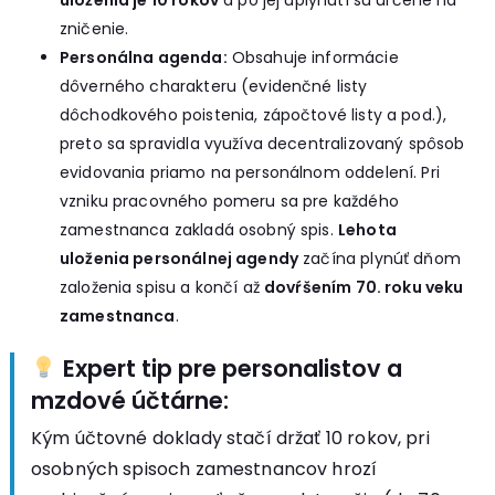
uloženia je 10 rokov
a po jej uplynutí sú určené na
zničenie.
Personálna agenda:
Obsahuje informácie
dôverného charakteru (evidenčné listy
dôchodkového poistenia, zápočtové listy a pod.),
preto sa spravidla využíva decentralizovaný spôsob
evidovania priamo na personálnom oddelení. Pri
vzniku pracovného pomeru sa pre každého
zamestnanca zakladá osobný spis.
Lehota
uloženia personálnej agendy
začína plynúť dňom
založenia spisu a končí až
dovŕšením 70. roku veku
zamestnanca
.
Expert tip pre personalistov a
mzdové účtárne:
Kým účtovné doklady stačí držať 10 rokov, pri
osobných spisoch zamestnancov hrozí