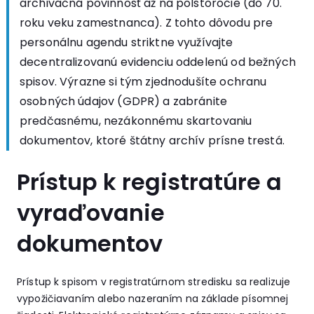
archivačná povinnosť až na polstoročie (do 70.
roku veku zamestnanca). Z tohto dôvodu pre
personálnu agendu striktne využívajte
decentralizovanú evidenciu oddelenú od bežných
spisov. Výrazne si tým zjednodušíte ochranu
osobných údajov (GDPR) a zabránite
predčasnému, nezákonnému skartovaniu
dokumentov, ktoré štátny archív prísne trestá.
Prístup k registratúre a
vyraďovanie
dokumentov
Prístup k spisom v registratúrnom stredisku sa realizuje
vypožičiavaním alebo nazeraním na základe písomnej