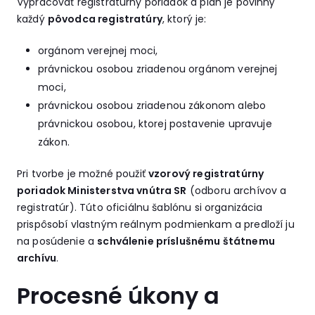
Vypracovať registratúrny poriadok a plán je povinný
každý
pôvodca registratúry
, ktorý je:
orgánom verejnej moci,
právnickou osobou zriadenou orgánom verejnej
moci,
právnickou osobou zriadenou zákonom alebo
právnickou osobou, ktorej postavenie upravuje
zákon.
Pri tvorbe je možné použiť
vzorový registratúrny
poriadok Ministerstva vnútra SR
(odboru archívov a
registratúr). Túto oficiálnu šablónu si organizácia
prispôsobí vlastným reálnym podmienkam a predloží ju
na posúdenie a
schválenie príslušnému štátnemu
archívu
.
Procesné úkony a