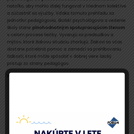
natoľko, aby mohlo ďalej fungovať v triednom kolektíve
a zúčastniť sa výučby. Vďaka tomuto prehľadu sa
jednotliví pedagógovia, školskí psychológovia a vedenie
školy stane
plnohodnotným spolupracujúcim členom
v celom procese liečby. Vyvarujú sa predsudkov a
mýtov, ktoré žiakovu situáciu zhoršujú. Žiakovi sa včas
dostane potrebná pomoc a zamedzí sa prehlbovaniu
ťažkostí, ktoré môže spôsobiť v dobrej viere laický
prístup zo strany pedagógov.
Podrobnosti publikácie:
Tlačená verzia publikácie –
praktický šanón
formátu A4, 220 strán
Online verzia publikácie prístupná z akéhokoľvek
zariadenia + fulltextové vyhľadávanie
Privátna stránka, ktorá obsahuje návody pre
rýchlu pomoc, checklisty a vzory prevencie