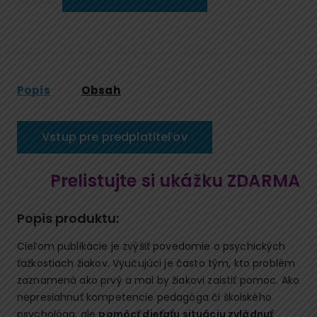
Žiak
s
psychickými
problémami:
Ako
s
Popis
Obsah
ním
pracovať
Vstup pre predplatiteľov
v
škole
Prelistujte si ukážku ZDARMA
Popis produktu:
Cieľom publikácie je zvýšiť povedomie o psychických
ťažkostiach žiakov. Vyučujúci je často tým, kto problém
zaznamená ako prvý a mal by žiakovi zaistiť pomoc. Ako
nepresiahnuť kompetencie pedagóga či školského
psychológa, ale
pomôcť dieťaťu situáciu zvládnuť