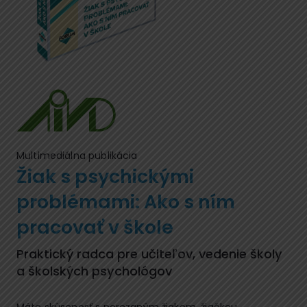
Multimediálna publikácia
Žiak s psychickými
problémami: Ako s ním
pracovať v škole
Praktický radca pre učiteľov, vedenie školy
a školských psychológov
Máte skúsenosť s porezaným žiakom, žiačkou