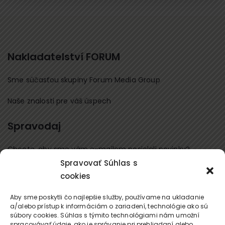
Nakladatelství FORUM
Sme súčasťou skupiny Forum Media Group
Naše znalosti pre váš úspech
Spravodaj
Chcete, aby sme vám e-mailom posielali novinky?
Spravovať Súhlas s
cookies
Prihláste sa na odber
Kontaktujte nás
Aby sme poskytli čo najlepšie služby, používame na ukladanie
a/alebo prístup k informáciám o zariadení, technológie ako sú
súbory cookies. Súhlas s týmito technológiami nám umožní
office@forum-media.sk
spracovávať údaje, ako je správanie pri prehliadaní alebo