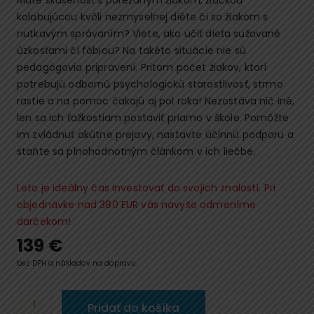
kolabujúcou kvôli nezmyselnej diéte či so žiakom s
nutkavým správaním? Viete, ako učiť dieťa sužované
úzkosťami či fóbiou? Na takéto situácie nie sú
pedagógovia pripravení. Pritom počet žiakov, ktorí
potrebujú odbornú psychologickú starostlivosť, strmo
rastie a na pomoc čakajú aj pol roka! Nezostáva nič iné,
len sa ich ťažkostiam postaviť priamo v škole. Pomôžte
im zvládnuť akútne prejavy, nastavte účinnú podporu a
staňte sa plnohodnotným článkom v ich liečbe.
Leto je ideálny čas investovať do svojich znalostí. Pri
objednávke nad 380 EUR vás navyše odmeníme
darčekom!
139
€
bez DPH a nákladov na dopravu.
množstvo
Pridať do košíka