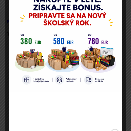
rizikového správania
Online poradňa
Podrobný obsah publikácie.
Táto príručka vám pomôže:
vyznať sa v spleti prejavov
najrôznejších psychických ťažkostí
žiakov, udržať si vďaka týmto
znalostiam kritický odstup,
akcieschopnosť a ochotu žiakom
pomôcť.
nezľaknúť sa situácie pri zistení
vážneho problému žiaka, postupovať
presne podľa pripravených krokov a
oprieť sa o osvedčené postupy.
viesť so žiakom rozhovor bez
predsudkov či mýtov a nezapliesť sa