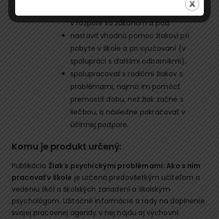
do kontroverzných prísľubov, postupov
v rozpore so zákonom a pod.
nastaviť vhodnú pomoc žiakovi pri
pobyte v škole a pri vyučovaní (v
spolupráci s ďalšími odborníkmi).
spolupracovať s rodičmi žiakov s
problémami, najmä im pomôcť
premostiť dobu, než žiak začne s
liečbou, a následne pokračovať v
účinnej podpore.
Komu je produkt určený:
Publikácia
Žiak s psychickými problémami: Ako s ním
pracovať v škole
je určená predovšetkým učiteľom a
vedeniu škôl a školských zariadení a školským
psychológom. Užitočné informácie a rady na doplnenie
svojej pracovnej agendy v nej nájdu aj výchovní