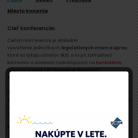
Miesto konania
Cieľ konferencie:
Cieľom konferencie je dôkladné
vysvetlenie jednotlivých
legislatívnych zmien a úprav
,
ktoré sa týkajú učiteľov škôl, a to pri zohľadnení
kontextov a súvislostí nadväzujúcich na
kurikulárnu
reformu
a
nové odmeňovanie školských
zamestnancov
. Dôležitou súčasťou konferencie bude
ujasnenie si kompetencie medzi pedagogickým
asistentom a odborných pedagógom. Ďalej sa budeme
venovať modernému vzdelávaniu a ako v praxi využívať
umelú inteligenciu a tiež nahliadneme do psychickej
odolnosti pedagógov, aby predišli syndrómu vyhorenia.
Podrobný program konferencie.