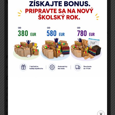
Výhody konferencie:
získate komplexný a aktuálny prehľad v oblasti
školstva pre rok 2025/2026,
budete mať príležitosť zdieľať skúsenosti a viesť
odborné diskusie s lektormi aj kolegami z odvetvia,
dostanete možnosť konzultácie problémov z
praxe s najskúsenejšími lektormi.
Pre koho je konferencia určená:
Konferencia je určená pre školských zamestnancov.
Ďalšie informácie:
Ako účastník odborného stretnutia
získate
CERTIFIKÁT
o jeho absolvovaní. V cene
konferencie sú podkladové materiály a záznam, ktorý
máte k dispozícii po dobu 1 mesiaca. Obchodné
podmienky sú vám k dispozícii
tu
.