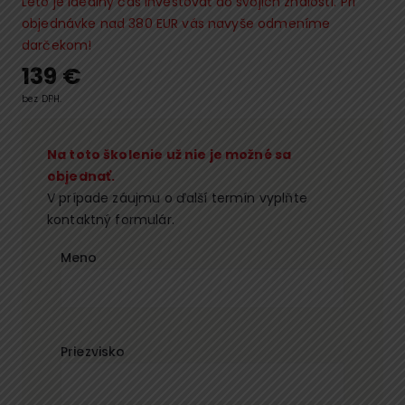
Leto je ideálny čas investovať do svojich znalostí. Pri
objednávke nad 380 EUR vás navyše odmeníme
darčekom!
139
€
bez DPH.
Na toto školenie už nie je možné sa
objednať.
V prípade záujmu o ďalší termín vyplňte
kontaktný formulár.
Meno
Priezvisko