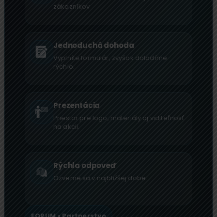
zákazníkov
Jednoduchá dohoda
Vyplníte formulár, zvyšok doladíme
rýchlo.
Prezentácia
Priestor pre logo, materiály aj viditeľnosť
na akcii.
Rýchla odpoveď
Ozveme sa v najbližšej dobe.
FORUM • Partnerstvo