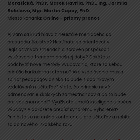
Merašická
,
PhDr. Marek Havrila, PhD.
,
Ing. Jarmila
Belešová
,
Mgr. Martin Cápay, PhD.
Miesto konania:
Online - priamy prenos
Aj vám sa krúti hlava z neustále meniaceho sa
prostredia školstva? Nestíhate sa orientovať v
legislatívnych zmenách a zároveň prispôsobiť
vyučovanie trendom dnešnej doby? Dokážete
podchytiť nové metódy vyučovania, ktoré so sebou
prináša kurikulárna reforma? Aké vzdelávanie musia
spĺňať pedagógovia? Ako to bude s doplnkovým
vzdelávaním učiteľov? Viete, čo prinesie nové
odmeňovanie školských zamestnancov a čo to bude
pre vás znamenať? Využívate umelú inteligenciu počas
výučby? A dokážete predísť syndrómu vyhorenia?
Prihláste sa na online konferenciu pre učiteľov a nabite
sa do nového školského roku.