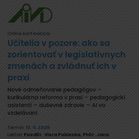
Online konferencia
Učitelia v pozore: ako sa
zorientovať v legislatívnych
zmenách a zvládnuť ich v
praxi
Nové odmeňovanie pedagógov –
kurikulárna reforma v praxi – pedagogickí
asistenti – duševné zdravie – AI vo
vzdelávaní
Termín:
13. 11. 2025
Lektori:
PaedDr. Viera Pobiecka
,
PhDr. Jana