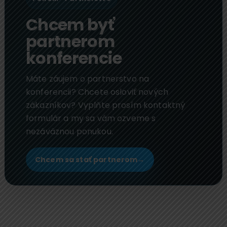
Chcem byť
partnerom
konferencie
Máte záujem o partnerstvo na
konferencii? Chcete osloviť nových
zákazníkov? Vyplňte prosím kontaktný
formulár a my sa vám ozveme s
nezáväznou ponukou.
Chcem sa stať partnerom
→