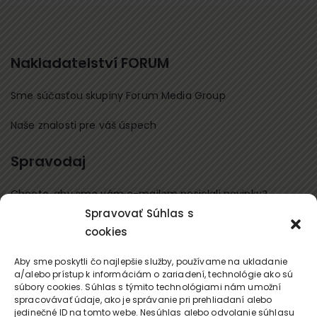
Nakladatelství FORUM
Sme súčasťou skupiny Forum Media Group
Naše znalosti pre váš úspech
Spravodaj
Chcete, aby sme vám e-mailom posielali novinky?
Spravovať Súhlas s
Prihláste sa na odber
cookies
Kontaktujte nás
Aby sme poskytli čo najlepšie služby, používame na ukladanie
a/alebo prístup k informáciám o zariadení, technológie ako sú
súbory cookies. Súhlas s týmito technológiami nám umožní
office@forum-media.sk
spracovávať údaje, ako je správanie pri prehliadaní alebo
jedinečné ID na tomto webe. Nesúhlas alebo odvolanie súhlasu