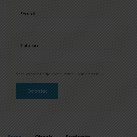
E-mail
Telefón
Vaše osobné údaje spracúvame v súlade s GDPR.
Popis
Obsah
Prednáša