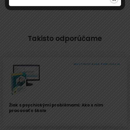
Takisto odporúčame
MULTIMEDIÁLNA PUBLIKÁCIA
Žiak s psychickými problémami: Ako s ním
pracovať v škole