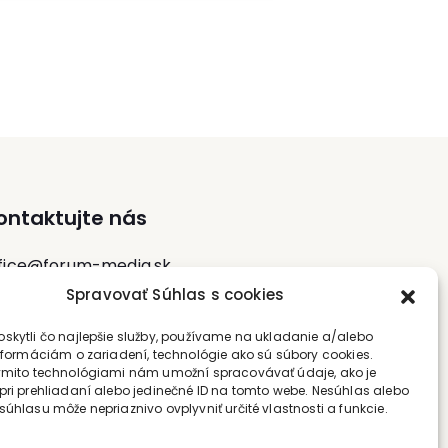
prípadov na stavbách, poskytuje aj
ktívny aj v akademickej sfére, kde pracuje
odborné poradenstvo v tejto oblasti.
ako odborný asistent na Ekonomicko-
správnej fakulte Masarykovej univerzity a
a Právnickej fakulte Univerzity Palackého,
 oboch prípadoch v odbore súťažného a
európskeho práva.
ontaktujte nás
fice@forum-media.sk
Spravovať Súhlas s cookies
l.: +420 251 115 576
skytli čo najlepšie služby, používame na ukladanie a/alebo
bil: +420 603 248 054
informáciám o zariadení, technológie ako sú súbory cookies.
ýmito technológiami nám umožní spracovávať údaje, ako je
pri prehliadaní alebo jedinečné ID na tomto webe. Nesúhlas alebo
súhlasu môže nepriaznivo ovplyvniť určité vlastnosti a funkcie.