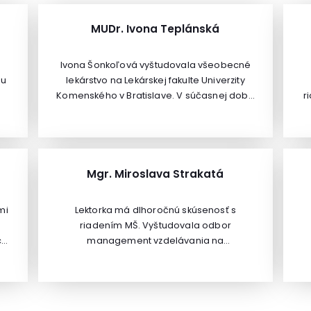
MUDr. Ivona Teplánská
Ivona Šonkoľová vyštudovala všeobecné
du
lekárstvo na Lekárskej fakulte Univerzity
Komenského v Bratislave. V súčasnej dobe
r
pracuje ako lekárka vo Fakultnej nemocnici
r
F. D. Roosevelta v Banskej Bystrici na
me
detskom oddelení.
Mgr. Miroslava Strakatá
p
mi
Lektorka má dlhoročnú skúsenosť s
riadením MŠ. Vyštudovala odbor
z
ch
management vzdelávania na
pedagogickej fakulte na Karlovej
j
Univerzite v Prahe. Je absolventkou
Špecializačného štúdia
 a
environmentálneho vzdelávania pre
Ú