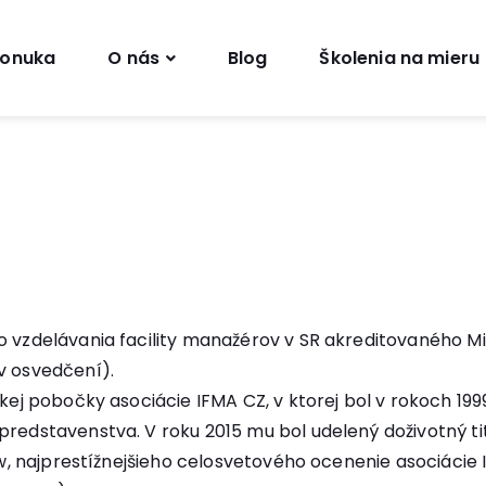
onuka
O nás
Blog
Školenia na mieru
o vzdelávania facility manažérov v SR akreditovaného M
v osvedčení).
skej pobočky asociácie IFMA CZ, v ktorej bol v rokoch 19
predstavenstva. V roku 2015 mu bol udelený doživotný t
low, najprestížnejšieho celosvetového ocenenie asociácie 