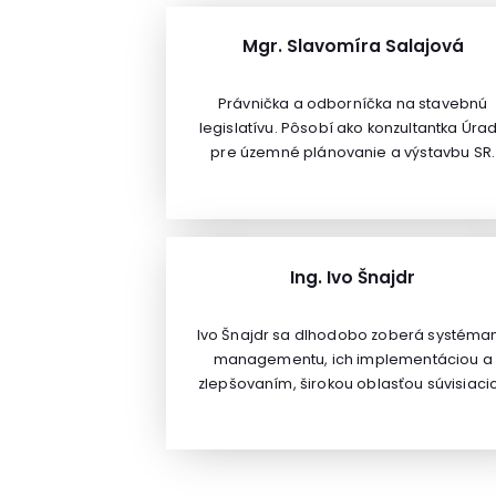
Mgr. Slavomíra Salajová
Právnička a odborníčka na stavebnú
legislatívu. Pôsobí ako konzultantka Úra
pre územné plánovanie a výstavbu SR.
Ing. Ivo Šnajdr
Ivo Šnajdr sa dlhodobo zoberá systéma
managementu, ich implementáciou a
zlepšovaním, širokou oblasťou súvisiaci
tém od právnych otázok cez zapájanie
pracovníkov a aplikáciu metód tímove
práve po management rizík. Okrem
poskytovaniu lektorských, konzultačných