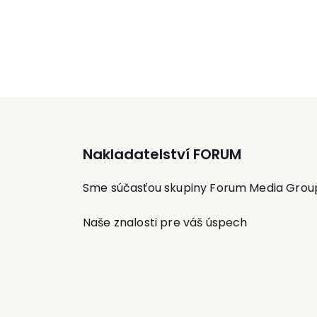
audítorských služieb je členom
hodnotiacej komisie ACM DTO CZ
(certifikačný orgán pre certifikáciu
personálu) pre oblasť systému
managementu.
Nakladatelství FORUM
Sme súčasťou skupiny Forum Media Grou
Naše znalosti pre váš úspech