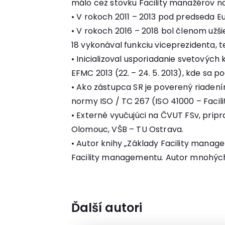
málo cez stovku Facility manažérov na
• V rokoch 2011 – 2013 pod predseda E
• V rokoch 2016 – 2018 bol členom už
18 vykonával funkciu viceprezidenta, 
• Inicializoval usporiadanie svetových
EFMC 2013 (22. – 24. 5. 2013), kde sa p
• Ako zástupca SR je poverený riaden
normy ISO / TC 267 (ISO 41000 – Faci
• Externé vyučujúci na ČVUT FSv, pri
Olomouc, VŠB – TU Ostrava.
• Autor knihy „Základy Facility manage
Facility managementu. Autor mnohýc
Ďalší autori