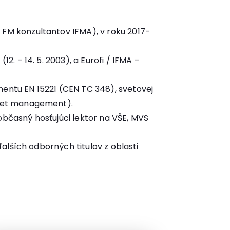
FM konzultantov IFMA), v roku 2017-
. – 14. 5. 2003), a Eurofi / IFMA –
entu EN 15221 (CEN TC 348), svetovej
sset management).
bčasný hosťujúci lektor na VŠE, MVS
alších odborných titulov z oblasti