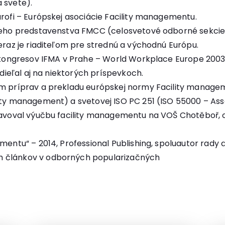
 svete).
urofi – Európskej asociácie Facility managementu.
šieho predstavenstva FMCC (celosvetové odborné sekcie 
teraz je riaditeľom pre strednú a východnú Európu.
 kongresov IFMA v Prahe – World Workplace Europe 2003 (12
odieľal aj na niektorých príspevkoch.
ím príprav a prekladu európskej normy Facility managem
lity management) a svetovej ISO PC 251 (ISO 55000 – A
pravoval výučbu facility managementu na VOŠ Chotěboř, o
mentu“ – 2014, Professional Publishing, spoluautor rady ď
h článkov v odborných popularizačných