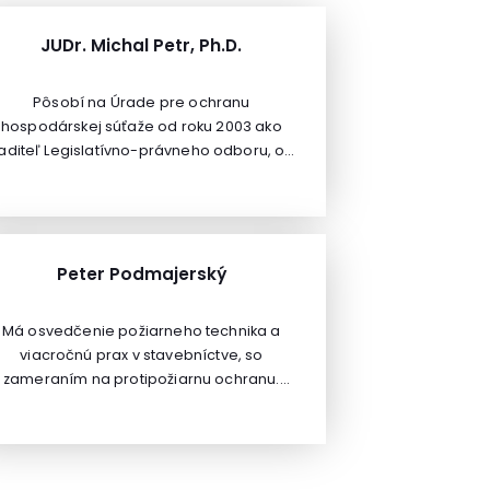
JUDr. Michal Petr, Ph.D.
Pôsobí na Úrade pre ochranu
hospodárskej súťaže od roku 2003 ako
iaditeľ Legislatívno-právneho odboru, od
oku 2009 ako riaditeľ Sekcie legislatívy a
dzinárodných záležitostí. V rámci svojho
pôsobenia na Úrade viedol najmä práce
na novelizáciách zákona o ochrane
hospodárskej súťaže súvisiacimi s
Peter Podmajerský
členstvom Českej republiky v EÚ a na
ríprave nového programu leniency z roku
Má osvedčenie požiarneho technika a
2007. Je spoluautorom Komentára k
viacročnú prax v stavebníctve, so
ákonu o ochrane hospodárskej súťaže a k
zameraním na protipožiarnu ochranu.
zákonu o verejných zákazkách, rozsiahlo
Zaoberá sa riešeniami požiarnych
publikuje na tému súťažného práva a
uzáverov, požiarnych prestupov,
vybraných otázok práva komunitárneho.
požiarnych náterov. Má bohatú prax v
Súčasne predsedá rozkladovej komisii
realizáciách s riešením konkrétnych
radu pre oblasť hospodárskej súťaže. Je