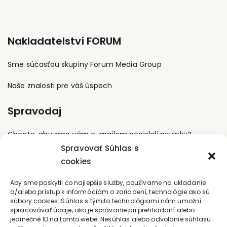
zručnosti. Pôsobí taktiež
projektových žiadostí,
úrazov pre potreby
ako motivačný speaker.
implementácii projektov,
súdneho pojednávania –
konzultácii pre verejný a
metóda hodnotenia
súkromný sektor venuje
koreňových príčin.
Nakladatelství FORUM
neustále. Schválených
Takisto je držiteľom
projektov bolo za viac
špeciálneho oprávnenia
ako 890 mil EUR. Touto
NASA USA – BEHAVIOR
Sme súčasťou skupiny Forum Media Group
sumou pomohol svojim
JUSTIFICATION
klientov rásť, rozvíjať sa
MANAGEMENT THEORY.
Naše znalosti pre váš úspech
a zlepšovať. Podieľal sa
Lektor v súčasnosti
na príprave a aktívnom
pôsobí ako externý
Spravodaj
pripomienkovaní troch
pracovník spoločnosti IBP
operačných programov
Bratislava.
a vypracoval viaceré
Chcete, aby sme vám e-mailom posielali novinky?
analýzy a návrhy oblastí
Spravovať Súhlas s
pre nové programové
obdobie.
cookies
Prihláste sa na odber
Kontaktujte nás
Aby sme poskytli čo najlepšie služby, používame na ukladanie
a/alebo prístup k informáciám o zariadení, technológie ako sú
súbory cookies. Súhlas s týmito technológiami nám umožní
office@forum-media.sk
spracovávať údaje, ako je správanie pri prehliadaní alebo
jedinečné ID na tomto webe. Nesúhlas alebo odvolanie súhlasu