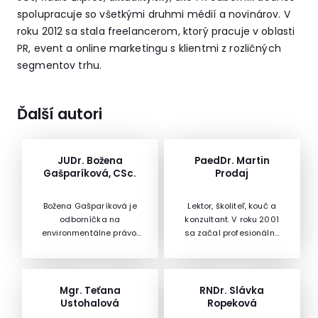
spolupracuje so všetkými druhmi médií a novinárov. V
roku 2012 sa stala freelancerom, ktorý pracuje v oblasti
PR, event a online marketingu s klientmi z rozličných
segmentov trhu.
Ďalší autori
JUDr. Božena
PaedDr. Martin
Gašparíková, CSc.
Prodaj
Božena Gašparíková je
Lektor, školiteľ, kouč a
odborníčka na
konzultant. V roku 2001
environmentálne právo.
sa začal profesionálne
Titul JUDr. a CSc. získala
venovať lektorskej a
na Právnickej fakulte UK
konzultačnej činnosti.
v Bratislave. Pracovala v
Ako tréner alebo kouč
oblasti podnikovej praxe,
pracoval na rozličných
Mgr. Teťana
RNDr. Slávka
v oblasti výskumu a 18
HR pozíciách vo veľkých
Ustohalová
Ropeková
rokov na Ministerstve
spoločnostiach. Má