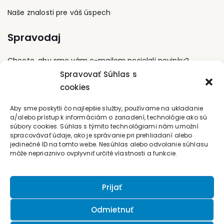
fórom pre popularizáciu
Naše znalosti pre váš úspech
a demýtizáciu
drevených konštrukcií.
Spravodaj
Angažuje sa v IEPD a je
lektorom Školy
udržateľnej architektúry.
Chcete, aby sme vám e-mailom posielali novinky?
Spravovať Súhlas s
cookies
Prihláste sa na odber
Kontaktujte nás
Aby sme poskytli čo najlepšie služby, používame na ukladanie
a/alebo prístup k informáciám o zariadení, technológie ako sú
súbory cookies. Súhlas s týmito technológiami nám umožní
office@forum-media.sk
spracovávať údaje, ako je správanie pri prehliadaní alebo
jedinečné ID na tomto webe. Nesúhlas alebo odvolanie súhlasu
môže nepriaznivo ovplyvniť určité vlastnosti a funkcie.
Tel.: +420 251 115 576
Mobil: +420 603 248 054
Prijať
Odmietnuť