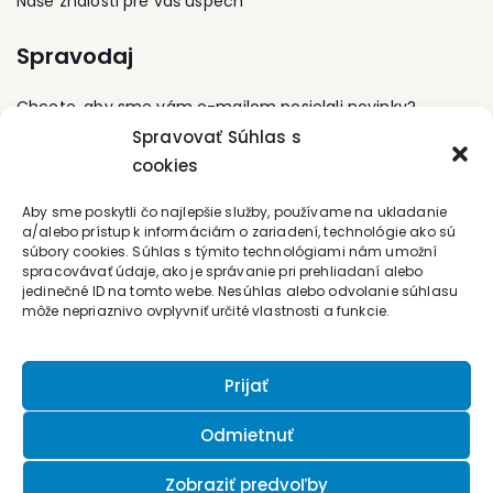
Naše znalosti pre váš úspech
poradenstvu klientov a
poradenstvu v ťažkých
Spravodaj
situáciách. Pri svojej
práci spolupracuje s
médiami kde sa venuje
Chcete, aby sme vám e-mailom posielali novinky?
prevažne témam
Spravovať Súhlas s
zameraným na otázky
psychológie
cookies
Prihláste sa na odber
manažmentu a rozvoja
osobnosti. Dlhé roky
Kontaktujte nás
Aby sme poskytli čo najlepšie služby, používame na ukladanie
pôsobí ako profesionálny
a/alebo prístup k informáciám o zariadení, technológie ako sú
lektor a metodik
súbory cookies. Súhlas s týmito technológiami nám umožní
prevažne v oblasti
office@forum-media.sk
spracovávať údaje, ako je správanie pri prehliadaní alebo
vzdelávania
jedinečné ID na tomto webe. Nesúhlas alebo odvolanie súhlasu
manažmentu firiem. V
môže nepriaznivo ovplyvniť určité vlastnosti a funkcie.
Tel.: +420 251 115 576
súčasnosti vedie vlastnú
Mobil: +420 603 248 054
vzdelávaciu agentúru a
spolupracuje s ďalšími
Prijať
vzdelávacími
spoločnosťami ako
exkluzívny lektor a
Odmietnuť
konzultant.
Zobraziť predvoľby