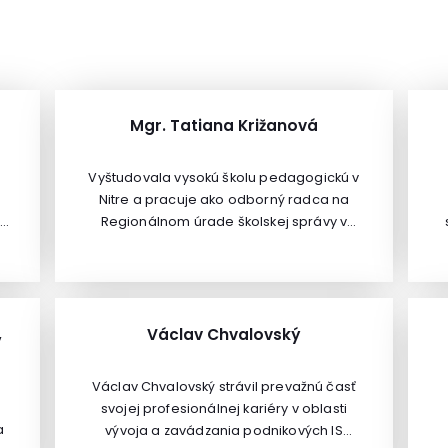
Mgr. Tatiana Križanová
Vyštudovala vysokú školu pedagogickú v
Nitre a pracuje ako odborný radca na
e.
Regionálnom úrade školskej správy v
Trenčíne. Pôsobí ako metodik pre
la
základné školy. Má dlhoročnú prax v
v.
ac
školstve a pracuje v štátnej správe ako
metodik.
,
Václav Chvalovský
Václav Chvalovský strávil prevažnú časť
svojej profesionálnej kariéry v oblasti
a
vývoja a zavádzania podnikových IS