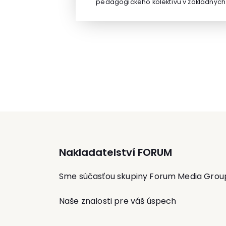
pedagogického kolektívu v základných
zodpovednosť a riziká štatutárnych
školách. Pôsobil ako vysokoškolský učiteľ
zástupcov. Mgr. Ingrid Drozdíková s
poradných orgánoch ministerstva a
autormi tak poskytuje nepretržitý kvalitn
pôsobil aj ako generálny riaditeľ
aktualizačný servis, vďaka ktorému si
Národného inštitútu vzdelávania a
multimediálna publikácia udržuje stále
mládeže. Aktuálne pôsobí ako lektor, aut
svoju vysokú úžitkovú hodnotu.
príspevkov a expert v oblasti školstva.
Nakladatelství FORUM
Sme súčasťou skupiny Forum Media Grou
Naše znalosti pre váš úspech