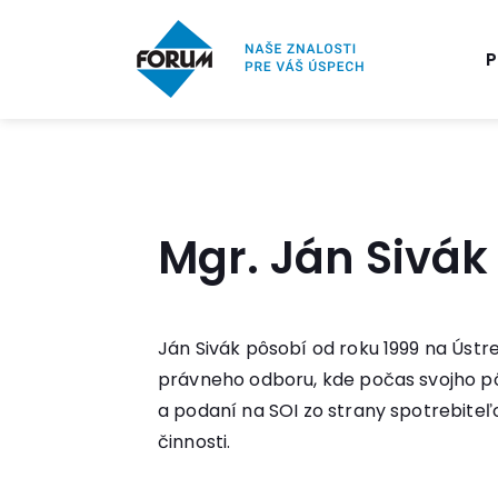
P
Mgr. Ján Sivák
Ján Sivák pôsobí od roku 1999 na Úst
právneho odboru, kde počas svojho pôs
a podaní na SOI zo strany spotrebiteľo
činnosti.