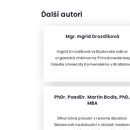
Ďalší autori
Mgr. Ingrid Drozdíková
Ingrid Drozdíková vyštudovala odbor
organická chémia na Prírodovedeckej
fakulte Univerzity Komenského v Bratislav
Po šiestich rokoch praxe vo vedeckom
odbore, aj ako vysokoškolský učiteľ, odiš
v roku 2000 pracovať do médií. Počas vi
ako desaťročnej praxe v printových
médiách získala skúsenosti ako editor,
PhDr. PaedDr. Martin Bodis, PhD.
MBA
publikovala články z oblasti tvorby
legislatívy, politiky, hospodárstva,
zdravotníctva, životného prostredia či
Dlhoročne pôsobí v rezorte školstva.
pôdohospodárstva. Od roku 2010 pôsobí
Skúsenosti nadobudol v oblasti riadeni
ako editorka publikácie Osobná