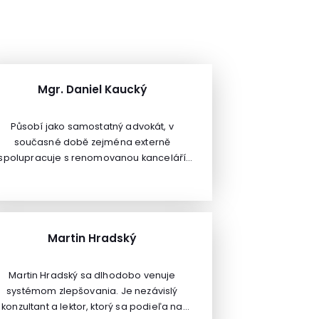
Mgr. Daniel Kaucký
Působí jako samostatný advokát, v
současné době zejména externě
spolupracuje s renomovanou kanceláří
Sládek & Partners, advokátní kancelář,
o.s. Vykonává generální advokátní praxi s
důrazem na oblast především práva
občanského, obchodního, autorského a
pracovního s významným podílem
Martin Hradský
procesní agendy.
Martin Hradský sa dlhodobo venuje
systémom zlepšovania. Je nezávislý
konzultant a lektor, ktorý sa podieľa na