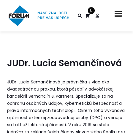
0
JUDr. Lucia Semančínová
JUDr. Lucia Semančínová je právnička s viac ako
dvadsaťročnou praxou, ktorá pôsobí v advokátskej
kancelárii
Semančín & Partners.
Špecializuje sa na
ochranu osobných údajov, kybernetickú bezpečnosť a
právo informačných technológii. Okrem toho vykonáva
aj činnosť externej zodpovednej osoby (DPO) a venuje
sa taktiež lektorskej činnosti. V roku 2019 sa stala
jedným zo zakladajúcich členov slovenského Spolku pre