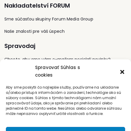
vzdelávaní pomáha
držiteľom viacerých
spoločnosti Cerberus
Nakladatelství FORUM
učiteľom rozvíjať ich
odborných certifikácii, ako
AG do koncernu
postoje a efektívne
napríklad ISO 27001 Lead
Siemens. Pôsobí tiež v
implementovať
Auditor a MKB. Je autorom
Sme súčasťou skupiny Forum Media Group
technickej komisii
inovácie v základnom
riadiacich interných
TK120 ÚNMS SR, ktorá
vzdelávaní.
dokumentov, ako aj
sa zaoberá
Naše znalosti pre váš úspech
odborných publikácií. Vo
požiarnotechnickými
voľnom čase sa venuje
zariadeniami a
Spravodaj
letectvu ako privátny pilot.
prostriedkami na
ochranu pred požiarmi.
Chcete, aby sme vám e-mailom posielali novinky?
Spravovať Súhlas s
cookies
Prihláste sa na odber
Kontaktujte nás
Aby sme poskytli čo najlepšie služby, používame na ukladanie
a/alebo prístup k informáciám o zariadení, technológie ako sú
súbory cookies. Súhlas s týmito technológiami nám umožní
office@forum-media.sk
spracovávať údaje, ako je správanie pri prehliadaní alebo
jedinečné ID na tomto webe. Nesúhlas alebo odvolanie súhlasu
môže nepriaznivo ovplyvniť určité vlastnosti a funkcie.
Tel.: +420 251 115 576
Mobil: +420 603 248 054