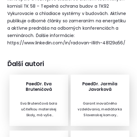
komisií TK 58 – Tepelná ochrana budov a TK92
Vykurovacie a chladiace systémy v budovách. Aktívne
publikuje odborné články so zameraním na energetiku
a aktívne prednáša na odborných konferenciách a
seminároch. Ďalšie informácie:
https://www.linkedin.com/in/radovan-illith-48129a56/
Ďalší autori
PaedDr. Eva
PaedDr. Jarmila
Bruteničová
Javorková
Eva Bruteničová bola
Garant inovačného
učiteľkou materskej
vzdelávania, mediátorka
školy, má vyše
Slovenskej komory
tridsaťročnú učiteľskú
učiteľov a učiteľka ZŠ z
prax. Je absolventkou
praxe.
Pedagogickej fakulty