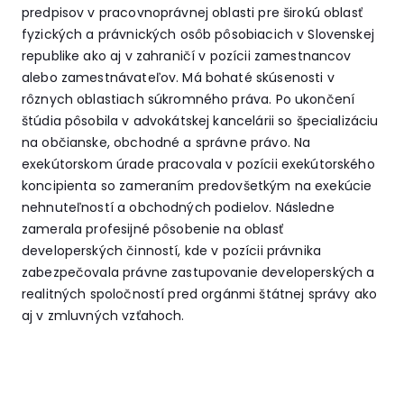
predpisov v pracovnoprávnej oblasti pre širokú oblasť
fyzických a právnických osôb pôsobiacich v Slovenskej
republike ako aj v zahraničí v pozícii zamestnancov
alebo zamestnávateľov. Má bohaté skúsenosti v
rôznych oblastiach súkromného práva. Po ukončení
štúdia pôsobila v advokátskej kancelárii so špecializáciu
na občianske, obchodné a správne právo. Na
exekútorskom úrade pracovala v pozícii exekútorského
koncipienta so zameraním predovšetkým na exekúcie
nehnuteľností a obchodných podielov. Následne
zamerala profesijné pôsobenie na oblasť
developerských činností, kde v pozícii právnika
zabezpečovala právne zastupovanie developerských a
realitných spoločností pred orgánmi štátnej správy ako
aj v zmluvných vzťahoch.