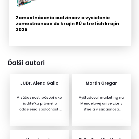
Zamestnávanie cudzincov a vysielanie
zamestnancov do krajín EÚ a tretích krajín
2025
Ďalší autori
JUDr. Alena Gallo
Martin Gregar
V súčasnosti pôsobí ako
Vyštudoval marketing na
riaditeľka právneho
Mendelovej univerzite v
oddelenia spoločnosti
Brne a v súčasnosti
podnikajúcej na
pracuje ako konzultant
národnom ako aj
online marketingu so
medzinárodnom trhu, je
zameraním na sociálne
absolventkou Právnickej
siete. Medzi jeho
fakulty Univerzity P. J.
najväčších klientov