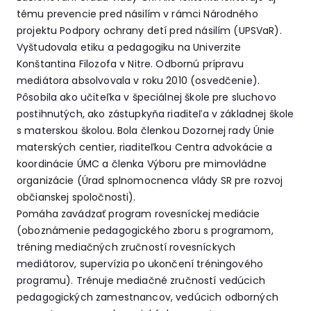
tému prevencie pred násilím v rámci Národného
projektu Podpory ochrany detí pred násilím (UPSVaR).
Vyštudovala etiku a pedagogiku na Univerzite
Konštantina Filozofa v Nitre. Odbornú prípravu
mediátora absolvovala v roku 2010 (osvedčenie).
Pôsobila ako učiteľka v špeciálnej škole pre sluchovo
postihnutých, ako zástupkyňa riaditeľa v základnej škole
s materskou školou. Bola členkou Dozornej rady Únie
materských centier, riaditeľkou Centra advokácie a
koordinácie ÚMC a členka Výboru pre mimovládne
organizácie (Úrad splnomocnenca vlády SR pre rozvoj
občianskej spoločnosti).
Pomáha zavádzať program rovesníckej mediácie
(oboznámenie pedagogického zboru s programom,
tréning mediačných zručností rovesníckych
mediátorov, supervízia po ukončení tréningového
programu). Trénuje mediačné zručností vedúcich
pedagogických zamestnancov, vedúcich odborných