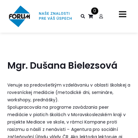
0
Mgr. Dušana Bielezsová
Venuje sa predovšetkým vzdelávaniu v oblasti školskej a
rovesníckej mediácie (metodické dni, semináre,
workshopy, prednášky).
Spolupracovala na programe zavádzania peer
mediácie v piatich školách v Moravskoslezském kraji v
projekte Mediace ve skole, v rámci Kampane proti
rasizmu a násilí z nenávisti – Agentura pro sociální
začleňování Úřadu vlády ČR. Ako lektorka lektoruje aj