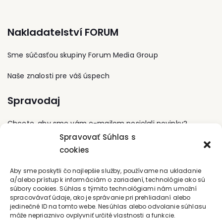
Slovensku, charitatívne
spoluvlastnil stavebnú
Angažuje sa v IEPD a je
organizácie, odbornú i
firmu. Pre podporu
lektorom Školy
laickú verejnosť.
projektov založil IT divíziu
udržateľnej architektúry.
Nakladatelství FORUM
Aktuálne sa venuje
so zameraním na
najmä charitatívnym
podporu produktov firmy
projektom a eventom,
Nemetschek (dnes
Sme súčasťou skupiny Forum Media Group
zameraným na pomoc
Allplan). To bol aj jeho
mentálne a fyzicky
začiatok na poli BIM. V
Naše znalosti pre váš úspech
postihnutým deťom,
rámci spoločnosti sa
autistom a zvieratám,
zákazníkom snažili
Spravodaj
predovšetkým záchrane
ponúknuť podporu pre
týraných koní.
celý životný cyklus
stavby od návrhových
Chcete, aby sme vám e-mailom posielali novinky?
systémov, cez správu
Spravovať Súhlas s
dokumentov až po CAFM
riešenie. Po úspešnej
cookies
Prihláste sa na odber
spolupráci s lokálnym
zastúpením firmy
Kontaktujte nás
Aby sme poskytli čo najlepšie služby, používame na ukladanie
Nemetschek sa v roku
a/alebo prístup k informáciám o zariadení, technológie ako sú
2006 obe spoločnosti
súbory cookies. Súhlas s týmito technológiami nám umožní
zlúčili a od tej doby
office@forum-media.sk
spracovávať údaje, ako je správanie pri prehliadaní alebo
zastáva p. Seifert vo
jedinečné ID na tomto webe. Nesúhlas alebo odvolanie súhlasu
firme ALLPLAN funkciu
môže nepriaznivo ovplyvniť určité vlastnosti a funkcie.
Tel.: +420 251 115 576
technického riaditeľa.