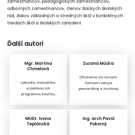
zamestnancov, pedagogických zamestnancov,
odborných zamestnancov, členov žiackych školských
rád, žiakov základných a stredných škôl v konkrétnych
triedach škôl a školských zariadení.
Ďalší autori
Mgr. Martina
Zuzana Múdra
Chmelová
Dlhoročne sa rôznymi
Lektorka, metodička
formami venuje
vzdelávacích
personálnej a mzdovej
programov, koučka,
problematike, či už
poradkyňa, terapeutka v
podporou pri tvorení
spoločnosti Alfa Human
mzdového softvéru,
Service. Lektorka externe
vedením mzdového
spolupracuje s
účtovníctva a
MUDr. Ivona
Ing. arch Pavol
časopismi Integrácia a
personalistiky pre
Teplánská
Pokorný
inklúzia v školskej praxi a
organizácie,
Poradca riaditeľky MŠ.
poskytovaním