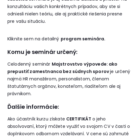
konzultáciu vašich konkrétnych prípadov, aby ste si
odniesli nielen teóriu, ale aj praktické riešenia presne
pre vašu situáciu.
Kliknite sem na detailný
program seminára
.
Komu je seminár určený:
Celodenný seminár
Majstrovstvo výpovede: ako
prepustiť zamestnanca bez súdnych sporov
je určený
najmä HR manažérom, personalistom, členom
štatutárnych orgánov, konateľom, riaditeľom ale aj
právnikom.
Ďalšie informácie:
Ako účastník kurzu získate
CERTIFIKÁT
o jeho
absolvovaní, ktorý môžete využiť vo svojom CV v časti o
doplnkovom odbornom vzdelávaní. V cene sú zahrnuté