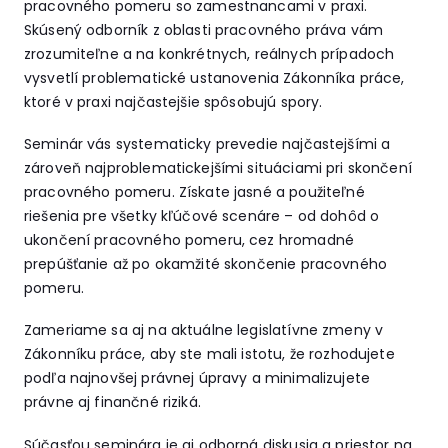
pracovného pomeru so zamestnancami v praxi.
Skúsený odborník z oblasti pracovného práva vám
zrozumiteľne a na konkrétnych, reálnych prípadoch
vysvetlí problematické ustanovenia Zákonníka práce,
ktoré v praxi najčastejšie spôsobujú spory.
Seminár vás systematicky prevedie najčastejšími a
zároveň najproblematickejšími situáciami pri skončení
pracovného pomeru. Získate jasné a použiteľné
riešenia pre všetky kľúčové scenáre – od dohôd o
ukončení pracovného pomeru, cez hromadné
prepúšťanie až po okamžité skončenie pracovného
pomeru.
Zameriame sa aj na aktuálne legislatívne zmeny v
Zákonníku práce, aby ste mali istotu, že rozhodujete
podľa najnovšej právnej úpravy a minimalizujete
právne aj finančné riziká.
Súčasťou seminára je aj odborná diskusia a priestor na