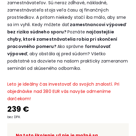
zamestnávateľov. Sú neraz zdĺhavé, nákladné,
zamestnávateľa stoja veľa času aj finančných
prostriedkov. A pritom niekedy stačí iba málo, aby sme
sa im vyhli. Kedy môžete dať
zamestnancovi výpoveď
bez rizika súdneho sporu?
Poznáte
najčastejšie
chyby, ktoré zamestnávatelia robia pri skončení
pracovného pomeru?
Ako správne
formulovať
výpoveď
, aby obstála aj pred súdom? Všetko
podstatné sa dozviete na našom prakticky zameranom
seminári od skúseného odborníka.
Leto je ideálny čas investovať do svojich znalostí. Pri
objednávke nad 380 EUR vás navyše odmeníme
darčekom!
239
€
bez DPH.
Na toto školenie už nie je možné sa