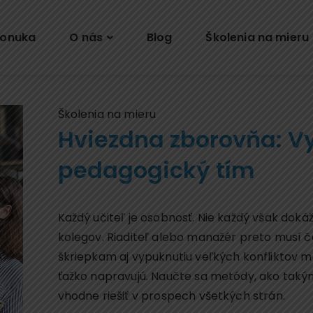
onuka
O nás
Blog
Školenia na mieru
Školenia na mieru
Hviezdna zborovňa: Vy
pedagogický tím
Každý učiteľ je osobnosť. Nie každý však doká
kolegov. Riaditeľ alebo manažér preto musí 
škriepkam aj vypuknutiu veľkých konfliktov m
ťažko napravujú. Naučte sa metódy, ako taký
vhodne riešiť v prospech všetkých strán.