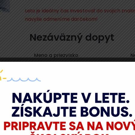
Leto je ideálny čas investovať do svojich znal
navyše odmeníme darčekom!
Nezáväzný dopyt
Meno a priezvisko
N
IČO
E
Telefón alebo mobil
P
Aká je vaša predstava o školení