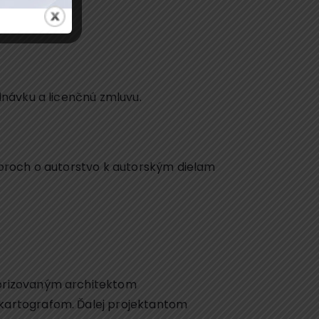
dnávku a licenčnú zmluvu.
poroch o autorstvo k autorským dielam
torizovaným architektom
kartografom. Ďalej projektantom