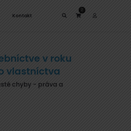
0
Kontakt
ebníctve v roku
 vlastníctva
asté chyby - práva a