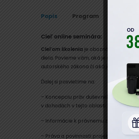
Popis
Program
Predná
Cieľ online seminára:
Cieľom školenia
je oboznámiť účastník
diela. Povieme vám, aká je nová špecif
autorského zákona či aká je priemysel
Ďalej si posvietime na:
– Koncepciu práv duševného vlastníctv
v dohodách v tejto oblasti.
– Informácie k právnemu začleneniu au
– Práva a povinnosti projektanta ako a