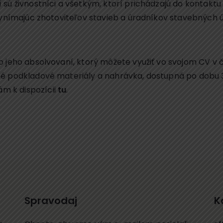
 sú živnostníci a všetkým, ktorí prichádzajú do kontakt
evynímajúc zhotoviteľov stavieb a úradníkov stavebných 
o jeho absolvovaní, ktorý môžete využiť vo svojom CV 
é podkladové materiály a nahrávka, dostupná po dobu 3 
m k dispozícii
tu
.
Spravodaj
K