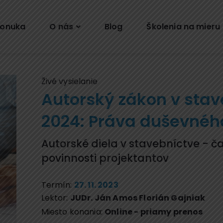
onuka
O nás
Blog
Školenia na mieru
Živé vysielanie
Autorský zákon v stav
2024: Práva duševného
Autorské diela v stavebníctve - č
povinnosti projektantov
Termín:
27. 11. 2023
Lektor:
JUDr. Ján Amos Florián Gajniak
Miesto konania:
Online - priamy prenos