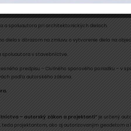
ových práv autora a spoluautora podľa zákona.
 a spoluautora pri architektonických dielach.
o diela s dôrazom na zmluvu o vytvorenie diela na obje
 spoluautora v stavebníctve.
ocesného predpisu – Civilného sporového poriadku – v s
vách podľa autorského zákona.
ra.
níctva – autorský zákon a projektanti“
je určený au
, teda projektantom, ako aj autorizovaným geodetom a 