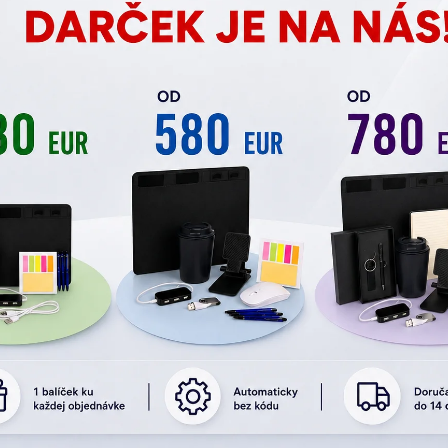
ša
Miesto konania
ov so všetkými právami a povinnosťami projektantov ak
ikácia architektonického diela, ako sú špecifikované zá
no-právna ochrana diel projektanta.
a podľa právneho poriadku SR a základne medzinárodne s
torského práva v rámci práv duševného vlastníctva.
utora alebo spoluautora architektonického diela.