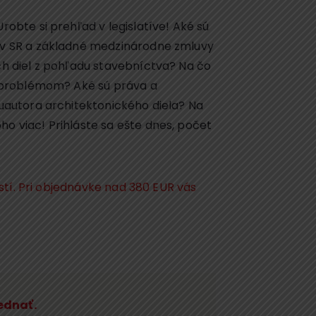
obte si prehľad v legislatíve! Aké sú
 v SR a základné medzinárodne zmluvy
ch diel z pohľadu stavebníctva? Na čo
m problémom? Aké sú práva a
uautora architektonického diela? Na
oho viac! Prihláste sa ešte dnes, počet
ostí. Pri objednávke nad 380 EUR vás
jednať.