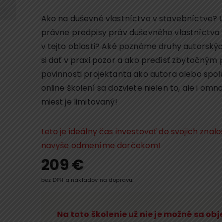
Ako na duševné vlastníctvo v stavebníctve? Ur
právne predpisy práv duševného vlastníctva
v tejto oblasti? Aké poznáme druhy autorský
si dať v praxi pozor a ako predísť zbytočný
povinnosti projektanta ako autora alebo spol
online školení sa dozviete nielen to, ale i omn
miest je limitovaný!
Leto je ideálny čas investovať do svojich znal
navyše odmeníme darčekom!
209
€
bez DPH a nákladov na dopravu.
Na toto školenie už nie je možné sa ob