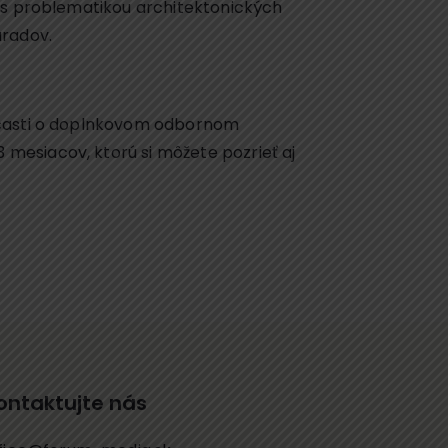
u s problematikou architektonických
úradov.
v časti o doplnkovom odbornom
mesiacov, ktorú si môžete pozrieť aj
ontaktujte nás