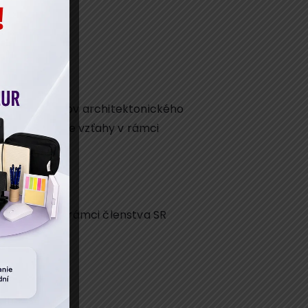
o zhotoviteľov architektonického
väzkovo-právne vzťahy v rámci
úvislosti v rámci členstva SR