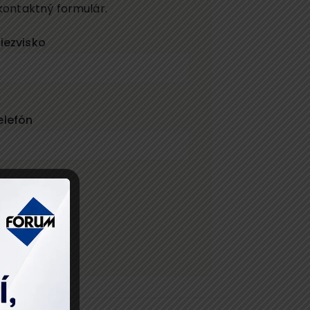
kontaktný formulár.
riezvisko
elefón