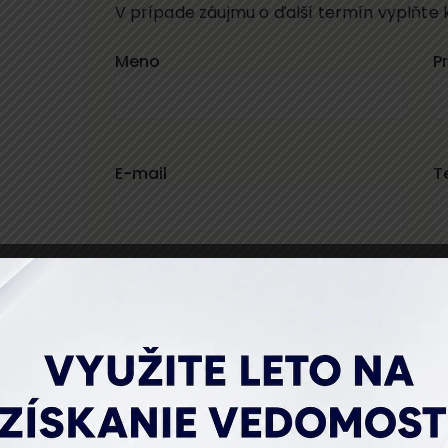
V prípade záujmu o ďalší termín vyplňte 
Meno
P
E-mail
T
Vaše osobné údaje spracúvame v súlade s GDPR.