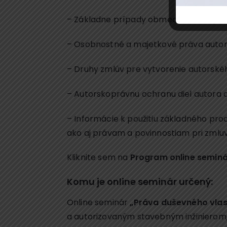
– Základne prípady obmedzenia majetk
– Osobnostné a majetkové práva autora
– Druhy zmlúv pre vytvorenie autorskéh
– Autorskoprávnu ochranu diel autora a
– Informácie k použitiu základného pr
ako aj právam a povinnostiam pri zmlu
Kliknite sem na
Program online seminá
Komu je online seminár určený:
Online seminár
„Práva duševného vlast
a autorizovaným stavebným inžinierom