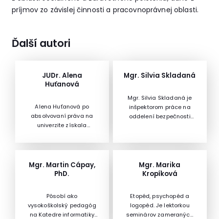
príjmov zo závislej činnosti a pracovnoprávnej oblasti.
Ďalší autori
JUDr. Alena
Mgr. Silvia Skladaná
Huťanová
Mgr. Silvia Skladaná je
Alena Huťanová po
inšpektorom práce na
absolvovaní práva na
oddelení bezpečnosti
univerzite získala
a ochrany zdravia pri
pracovnú pozíciu
práci , v rámci svojej
podnikovej právničky,
praxe rieši aj
poradcu riaditeľa, neskôr
problematiku
sa uplatnila ako vedúca
v materských školách,
Mgr. Martin Cápay,
Mgr. Marika
personálneho oddelenia
základných školách
PhD.
Kropíková
na ústrednom orgáne
a stredných odborných
štátnej správy SR, vo
školách a na praktických
Pôsobí ako
Etopéd, psychopéd a
viacerých bankách i vo
vyučovaniach v školách.
vysokoškolský pedagóg
logopéd. Je lektorkou
výrobnej spoločnosti. V
Ako inšpektor práce
na Katedre informatiky
seminárov zameraných
súčasnosti je konateľkou
pracuje na oddelení