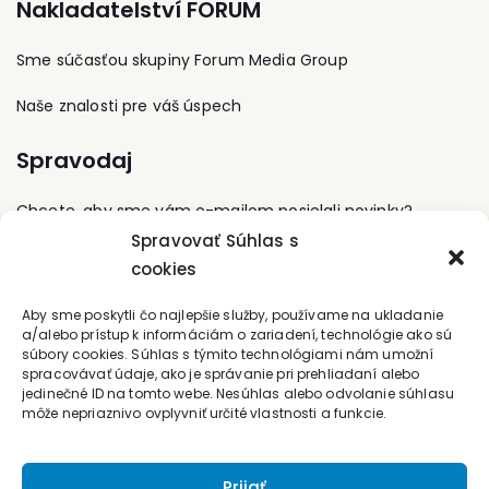
Nakladatelství FORUM
členom Asociácie
Komenského inštitútu a
pasívnej požiarnej
prezentoval vzdelávacie
ochrany SR a Slovenská
Sme súčasťou skupiny Forum Media Group
aktivity na prestížnych
tunelárska asociácia. Z
podujatiach, ako
hľadiska PBS sa zaoberá
napríklad Micro:bit Live v
Naše znalosti pre váš úspech
najmä priemyselnými
BBC Manchestri alebo
odvetviami – chemický
Education Exchange v
Spravodaj
priemysel, energetika,
Singapure.
cestné tunely. Od r. 1993
je členom TK 17. Je
Chcete, aby sme vám e-mailom posielali novinky?
autorom viacerých STN z
Spravovať Súhlas s
oblasti PBS. Od r. 1986 sa
venuje počítačovej
cookies
Prihláste sa na odber
aplikácii riešenia PBS,
najmä jej matematickej
Kontaktujte nás
Aby sme poskytli čo najlepšie služby, používame na ukladanie
stránky. Od r. 1989
a/alebo prístup k informáciám o zariadení, technológie ako sú
pôsobí pri Ústave
súbory cookies. Súhlas s týmito technológiami nám umožní
vzdelávania a služieb v
office@forum-media.sk
spracovávať údaje, ako je správanie pri prehliadaní alebo
Bratislave ako lektor pri
jedinečné ID na tomto webe. Nesúhlas alebo odvolanie súhlasu
vzdelávaní špecialistov
môže nepriaznivo ovplyvniť určité vlastnosti a funkcie.
Tel.: +420 251 115 576
PO.
Mobil: +420 603 248 054
Prijať