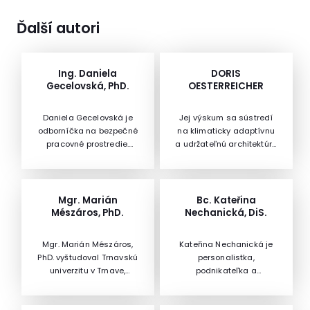
Ďalší autori
Ing. Daniela
DORIS
Gecelovská, PhD.
OESTERREICHER
Daniela Gecelovská je
Jej výskum sa sústredí
odborníčka na bezpečné
na klimaticky adaptívnu
pracovné prostredie.
a udržateľnú architektúru
Pracuje ako vedúca
a urbanizmus, so
oddelenia BOZP na
zameraním na energie
Národnom Inšpektoráte
a zdroje. Je taktiež
práce. Pracuje v oblasti
partnerom Treberspurg &
Mgr. Marián
Bc. Kateřina
bezpečnosti a ochrany
Partner Architekten,
Mészáros, PhD.
Nechanická, DiS.
zdravia pri práci a
architektonickej firmy,
bezpečnosti technických
ktorá sa špecializuje na
Mgr. Marián Mészáros,
Kateřina Nechanická je
zariadení od roku 1994.
udržateľný dizajn. Deväť
PhD. vyštudoval Trnavskú
personalistka,
Do roku 2005 pracovala
rokov pracovala
univerzitu v Trnave,
podnikateľka a
vo funkcii inšpektora
v aplikovanom výskume
Právnickú fakultu. Od
profesionálny kouč s
štátneho odborného
Rakúskeho
roku 2014 pôsobí v
akreditáciou MŠMT ČR a
dozoru nad
technologickom inštitúte
advokátskej kancelárií
ICF. Poskytuje