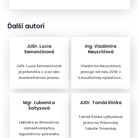
Ďalší autori
JUDr. Lucia
Ing. Vladimíra
Semančínová
Neuschlová
JUDr. Lucia Semančínová
Vladimíra Neuschlová
je právnička s viac ako
pracuje od roku 2016 v
dvadsaťročnou praxou,
konzultačnej spoločnosti
ktorá pôsobí v
ako biznis konzultant a
advokátskej kancelárii
líderšip kouč pre malých
Semančín & Partners.
a stredných
Špecializuje sa na
podnikateľov. Založeniu
Mgr. Ľubomíra
JUDr. Tomáš Klinka
ochranu osobných
vlastnej spoločnosti
Šoltysová
údajov, kybernetickú
predchádzalo viac ako
Tomáš Klinka vyštudoval
bezpečnosť a právo
10 rokov
Lektorka je dlhoročnou
právo na Právnickej
informačných
medzinárodných
zamestnankyňou
fakulte Trnavskej
technológii. Okrem toho
skúseností na rôznych
legislatívno-právneho
univerzity v Trnave a
vykonáva aj činnosť
špecializovaných a