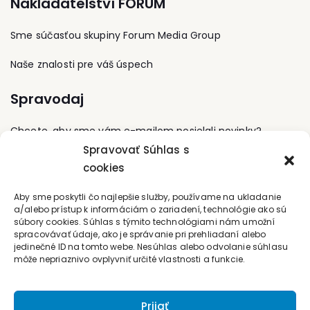
Nakladatelství FORUM
zamestnancami, ktorý
cieľom šírenia osvety o
bol zodpovedný za rôzne
duševnom vlastníctve.
logistické medzinárodné
Sme súčasťou skupiny Forum Media Group
aktivity. Dnes pomáha
firmám pri zavádzaní
Naše znalosti pre váš úspech
komplexných zmiena na
projektoch často pracuje
od ich zrodu až po
Spravodaj
úspešnú transformáciu.
Líderšip je stále jej
Chcete, aby sme vám e-mailom posielali novinky?
vášňou a rada aplikuje
nové spôsoby myslenia
Spravovať Súhlas s
pri práci na projektoch,
cookies
Prihláste sa na odber
transformácií procesov
alebo v spolupráci na
Kontaktujte nás
Aby sme poskytli čo najlepšie služby, používame na ukladanie
osobnom raste svojich
a/alebo prístup k informáciám o zariadení, technológie ako sú
klientov a ich
súbory cookies. Súhlas s týmito technológiami nám umožní
zamestnancov.
office@forum-media.sk
spracovávať údaje, ako je správanie pri prehliadaní alebo
jedinečné ID na tomto webe. Nesúhlas alebo odvolanie súhlasu
môže nepriaznivo ovplyvniť určité vlastnosti a funkcie.
Tel.: +420 251 115 576
Mobil: +420 603 248 054
Prijať