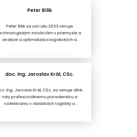
Peter Bílik
Peter Bilik sa od roku 2003 venuje
technologickým inováciám v priemysle a
analýze a optimalizácii logistických a
výrobných procesov predovšetkým vo
vzťahu k digitalizácii a automatizácii
riemyslu. Pracuje v spoločnosti ANASOFT
takmer od jej založenia. Je tvorcom idey
Smart Industry systému EMANS, ktoré je
doc. Ing. Jaroslav Král, CSc.
oceňované (Porsche Supplier Award,
Ocenenie LOG-IN,..) a medzinárodne
oc. Ing. Jaroslav Král, CSc. sa venuje dlhé
implementované riešenie inteligentného
roky profesionálnemu poradenstvu a
riadenia výrobných a logistických
vzdelávaniu v oblastiach logistiky a
procesov. Je vystavaný na princípoch a
riadenia dodávateľských reťazcov,
technológiách konceptu Industry 4.0 a
riadenia zásob, plánovania a riadenia
mart Factory, akými sú Internet vecí (IoT),
výroby a logistiky, riadenia a
digitálne dvojča, kyberneticko-fyzikálny
abezpečovania kvality a TQM. Podieľal sa
ystém, spracovanie a analýza veľkých dát