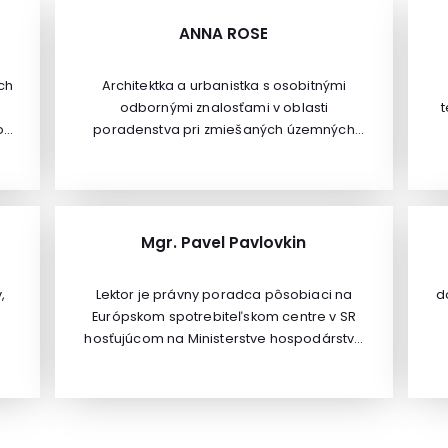
ANNA ROSE
ch
Architektka a urbanistka s osobitnými
odbornými znalosťami v oblasti
o
poradenstva pri zmiešaných územných
plánoch a projektoch verejnej sféry.
i
Študovala v Nemecku a Veľkej Británii. Do
spoločnosti Space Syntax nastúpila v roku
p
2002 a v roku 2007 sa stala partnerkou a
riaditeľkou predstavenstva. Popri práci vo
Mgr. Pavel Pavlovkin
om
Veľkej Británii vedie Anna designové a
j
konzultačné aktivity spoločnosti v USA a
,
Lektor je právny poradca pôsobiaci na
d
kontinentálnej Európe. Pravidelne hovorí
Európskom spotrebiteľskom centre v SR
na priemyselných a akademických
hosťujúcom na Ministerstve hospodárstva
podujatiach po celom svete a je čestnou
om
SR. Zaoberá sa riešením cezhraničných
senior vedeckou pracovníčkou na
o,
spotrebiteľských sporov a poskytuje
University College London. Anna je členkou
S
nu
poradenstvo pre spotrebiteľov.
UK Academy of Urbanism and Cabe’s
z
Panel of Built Environment Experts, ktorá
s