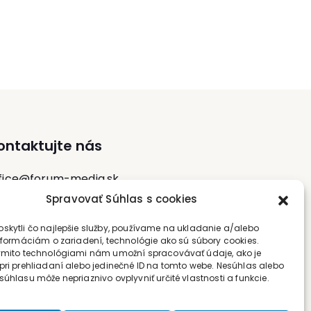
a projektoch zdokonaľovania logistických
a umelá inteligencia.
operácií a funkcií metódami a nástrojmi
štíhlej 6-sigma logistiky vo viacerých
domácich a zahraničných podnikoch.
Referencie má napríklad z VW Slovakia,
aurecia (CZ), Johnson Controls (CZ+SK),
Magneti Marelli, Swedwood Slovakia,
Wuerth. V rokoch 1992-2014 pôsobil v
akademickom prostredí a je autorom
desiatok kníh, učebných textov a
ontaktujte nás
odborných článkov v predmetných
oblastiach.
fice@forum-media.sk
Spravovať Súhlas s cookies
l.: +420 251 115 576
skytli čo najlepšie služby, používame na ukladanie a/alebo
bil: +420 603 248 054
informáciám o zariadení, technológie ako sú súbory cookies.
ýmito technológiami nám umožní spracovávať údaje, ako je
pri prehliadaní alebo jedinečné ID na tomto webe. Nesúhlas alebo
súhlasu môže nepriaznivo ovplyvniť určité vlastnosti a funkcie.