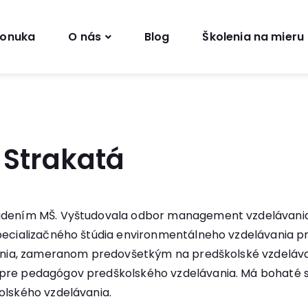
onuka
O nás
Blog
Školenia na mieru
 Strakatá
iadením MŠ. Vyštudovala odbor management vzdelávania 
Špecializačného štúdia environmentálneho vzdelávania pr
ávania, zameranom predovšetkým na predškolské vzdeláv
pre pedagógov predškolského vzdelávania. Má bohaté sk
olského vzdelávania.