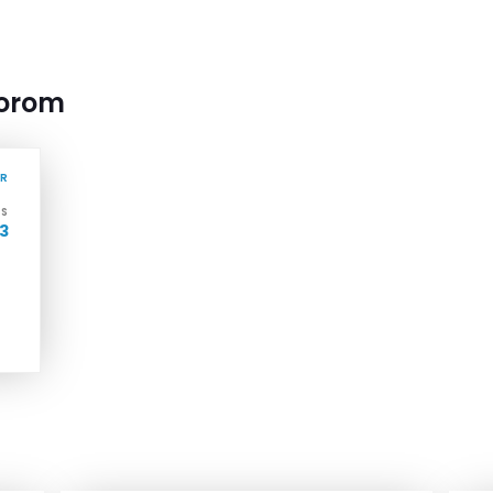
torom
ÁR
OS
23