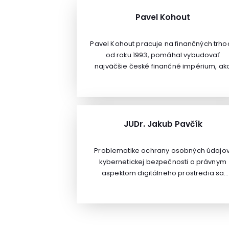
Pavel Kohout
Pavel Kohout pracuje na finančných trho
od roku 1993, pomáhal vybudovať
najväčšie české finančné impérium, ak
jediný český ekonóm predpovedal
menovú krízu v roku 1997, navrhol prvé tr
luxemburské fondy v českej korune,
publikoval niekoľko populárnych kníh o
financiách a ekonómii. Bol poradcom
JUDr. Jakub Pavčík
ministrov financií. V súčasnosti je člen
komisie expertov Národnej ekonomicke
Problematike ochrany osobných údajov
rady vlády – NERV.
kybernetickej bezpečnosti a právnym
aspektom digitálneho prostredia sa
dlhodobo venuje aktívne. Je zakladateľ
spoločnosti FORTIVA, ktorá prepája práv
IT technológie, umelú inteligenciu, ochra
osobných údajov a kybernetickú