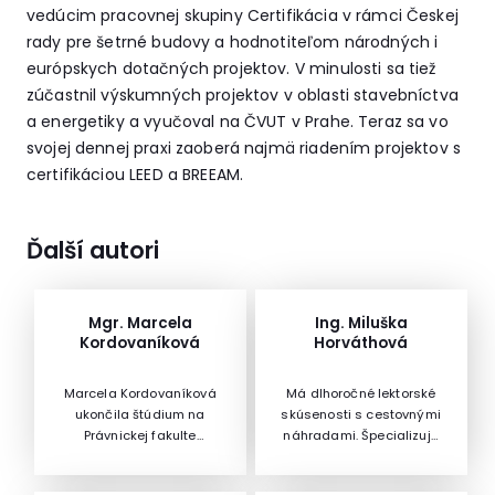
vedúcim pracovnej skupiny Certifikácia v rámci Českej
rady pre šetrné budovy a hodnotiteľom národných i
európskych dotačných projektov. V minulosti sa tiež
zúčastnil výskumných projektov v oblasti stavebníctva
a energetiky a vyučoval na ČVUT v Prahe. Teraz sa vo
svojej dennej praxi zaoberá najmä riadením projektov s
certifikáciou LEED a BREEAM.
Ďalší autori
Mgr. Marcela
Ing. Miluška
Kordovaníková
Horváthová
Marcela Kordovaníková
Má dlhoročné lektorské
ukončila štúdium na
skúsenosti s cestovnými
Právnickej fakulte
náhradami. Špecializuje
Trnavskej univerzity v
sa na oblasť miezd a
Trnave, kde jej bol v roku
personalistiku.