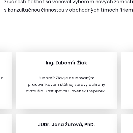
zručností.Taktiež sa venoval výberom nových zamestn
s konzultačnou činnosťou v obchodných tímoch firie
Ing. Ľubomír Žiak
ia
Ľubomír Žiak je erudovaným
pracovníkovom štátnej správy ochrany
-
ovzdušia. Zastupoval Slovenskú republiku
vo Výkonnom orgáne dohovoru EHK OSN o
diaľkovom znečisťovaní ovzdušia
prechádzajúcom hranicami štátov, na
va
stretnutiach strán Viedenského dohovoru
o ochrane ozónovej vrstvy a
k
JUDr. Jana Žuľová, PhD.
Montrealského protokolu o látkach