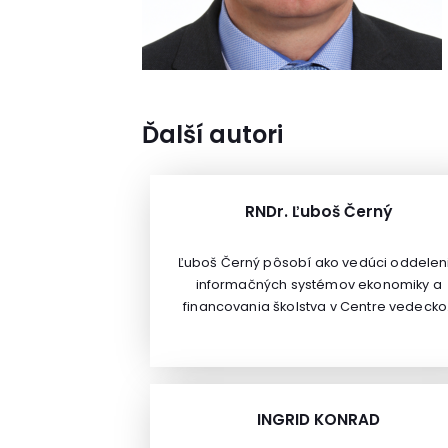
Ďalší autori
RNDr. Ľuboš Černý
Ľuboš Černý pôsobí ako vedúci oddelen
informačných systémov ekonomiky a
financovania školstva v Centre vedecko
technických informácií v Bratislave. V
rokoch 2005 až 2018 pracoval na
Ministerstve školstva, vedy, výskumu a
športu SR, na sekcii regionálneho školst
a sekcii financovania a rozpočtu ako
INGRID KONRAD
hlavný štátny radca a vedúci odboru