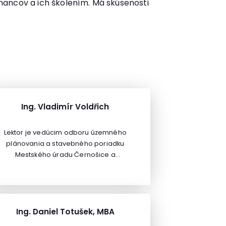
ancov a ich školením. Má skúsenosti
m
Ing. Vladimír Voldřich
Lektor je vedúcim odboru územného
plánovania a stavebného poriadku
Mestského úradu Černošice a
špecialistom v oblasti vypracovávania
územných plánov pre okres Praha –
západ, vyvlastňovania pre verejne
prospešné stavby a správnej činnosti,
torú vykonáva všeobecný stavebný úrad.
Ing. Daniel Totušek, MBA