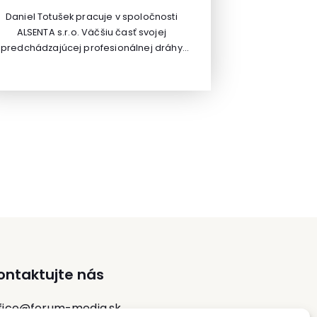
Daniel Totušek pracuje v spoločnosti
ALSENTA s.r.o. Väčšiu časť svojej
predchádzajúcej profesionálnej dráhy
ôsobil vo firme KOMPASS Czech Republic,
.r.o. V posledných rokoch sa špecializuje
na služby pre nákup.
ontaktujte nás
fice@forum-media.sk