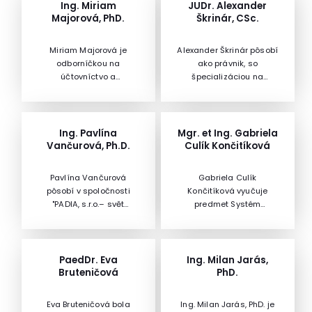
Ing. Miriam
JUDr. Alexander
Majorová, PhD.
Škrinár, CSc.
Miriam Majorová je
Alexander Škrinár pôsobí
odborníčkou na
ako právnik, so
účtovníctvo a
špecializáciou na
výkazníctvo verejného
obchodné právo.
sektora, je spolautorkou
Vyštudoval Právnickú
reformy účtovníctva a
fakultu UK, Bratislava –
výkazníctva v štátnej
právo, kde aj získal titul
Ing. Pavlína
Mgr. et Ing. Gabriela
správe a samospráve.
kandidát vied. Vyučuje
Vančurová, Ph.D.
Culík Končitíková
Dlhé roky sa intenzívne
obchodné právo na
venuje aj publikačnej a
katedre občianskeho a
Pavlína Vančurová
Gabriela Culík
lektorskej činnosti, je
obchodného práva
pôsobí v spoločnosti
Končitíková vyučuje
autorkou niekoľkých
Právnickej fakulty TU v
"PADIA, s.r.o.– svět
predmet Systém
samostatných publikácií
Trnave. Pôsobí v
podnikových financí" ako
riadenia Baťa v Ústave
a množstva odborných
redakčnej rade Bulletinu
finančná riaditeľka,
managementu a
článkov.
Slovenskej advokácie a
lektorka ekonomických
marketing na Univerzite
skúšobnej komisie pre
tém a konzultantka
Tomáša Baťu v Zlíne.
PaedDr. Eva
Ing. Milan Jarás,
skúšky advokátskych
finančného riadenia
Bruteničová
PhD.
koncipientov. S
firiem. Venuje sa
problematikou
poradenstvu v oblasti
zodpovednosti
Eva Bruteničová bola
Ing. Milan Jarás, PhD. je
porozumenia