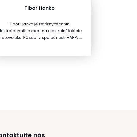
pracoval ako marketingový konzultant v
novačnom a startupovom centre na West
Tibor Hanko
irginia University. V súčasnosti on a jeho
team nielenže vyvíjajú nástroj, ktorý
Tibor Hanko je revízny technik,
pomáha so social media marketingom
lektrotechnik, expert na elektroinštalácie
medzinárodným agentúram ako BBDO, či
 fotovoltiku. Pôsobí v spoločnosti HARP, s.
Saatchi&Saatchi a značkám ako BMW, či
r. o., kde sa zameriava na termovíziu,
AB Miller, ale aj edukuje a zdvíha úroveň
projekty a revízie elektroinštalácií a
social media marketingu vo svete
elektrických zariadení. Pôsobí aj ako
pomocou webinárov a blogov.
iceprezident Slovenského elektronického
zväzu a Komory elektrotechnikov
Slovenska. Aktívne sa venuje lektorskej
činnosti.Tibor Hanko je revízny technik,
lektrotechnik, expert na elektroinštalácie
 fotovoltiku. Pôsobí v spoločnosti HARP, s.
r. o., kde sa zameriava na termovíziu,
projekty a revízie elektroinštalácií a
elektrických zariadení. Pôsobí aj ako
iceprezident Slovenského elektronického
zväzu a Komory elektrotechnikov
ontaktujte nás