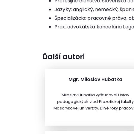
Profesijné členstvo: Slovenská 
Jazyky: anglický, nemecký, španie
Špecializácia: pracovné právo, 
Prax: advokátska kancelária Lega
Ďalší autori
Mgr. Miloslav Hubatka
Miloslav Hubatka vyštudoval Ústav
pedagogických vied Filozofickej fakulty
Masarykovej univerzity. Dlhé roky pracov
v školstve, z toho 10 rokov ako riaditeľ
základnej školy so zameraním na moder
technológie a rozvoj nadania a talentu