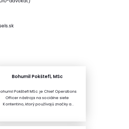
2010-advokát)
els.sk
Bohumil Pokštefl, MSc
ohumil Pokštefl MSc. je Chief Operations
Officer nástroja na sociálne siete
Kontentino, ktorý používajú značky a
gentúry v 20 krajinách. Bohumil študoval
Innovation and Operations management
zameraný na médiá v Kodani. Neskôr