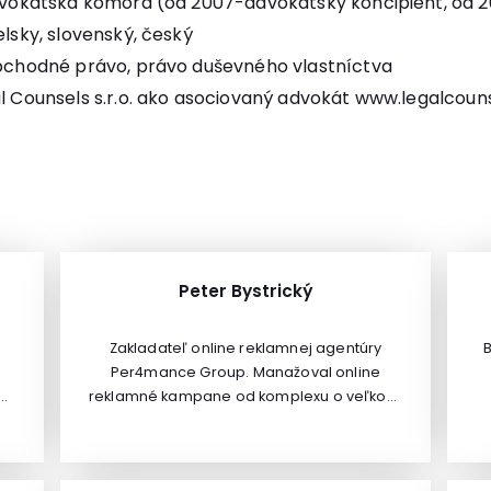
advokátska komora (od 2007-advokátsky koncipient, od 
lsky, slovenský, český
obchodné právo, právo duševného vlastníctva
l Counsels s.r.o. ako asociovaný advokát
www.legalcouns
Peter Bystrický
Zakladateľ online reklamnej agentúry
B
Per4mance Group. Manažoval online
al
reklamné kampane od komplexu o veľkosti
10 hotelov po zahraničné trhy pre
a
né
významného dodávateľa elektrických
súčiastok. Online stratégiu buduje od