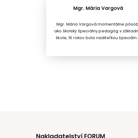
detí. Zaoberá sa oblasťami, ktoré sa týka
rozvoje nadania a potenciálu detí a
Mgr. Mária Vargová
modernými technológiami vo výuke a
rozvoju managementu škôl. V súčasne
Mgr. Mária Vargová momentálne pôsob
dobe sa venuje lektorskej, mentorskej,
ako školský špeciálny pedagóg v základn
poradenskej a publikačnej činnosti. Založ
škole, 16 rokov bola riaditeľkou špeciáln
a vedie portály zamerané na rozvoj
základnej školy internátnej. Jej ďalšie
nadania detí (www.nadanedite.cz) ale
aprobácie sú učiteľstvo 1.-4. roč. ZŠ, etic
využitia myšlienkových máp
výchova, anglický jazyk, waldorfská
(www.mindmaps.cz) a veľa ďalších.
pedagogika. Bola lektorkou vo vzdeláva
waldorfských učiteľov na Slovensku.
Niekoľko rokov vykonávala aj logopedic
prax (popri psychopédii a somatopédii)
Nakladatelství FORUM