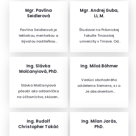
Mgr. Pavlína
Mgr. Andrej Guba,
Seidlerová
LL.M.
Pavlína Seidlerová je
Študoval na Právnickej
lektorkou, mentorkou a
fakulte Trnavskej
bývalou riaditeľkou
univerzity v Trnave. Od
základnej školy. Má
septembra 2006 je
skúsenosti v úlohe
stabilným členom
pedagogičky 1. stupňa aj
odborného tímu
zástupkyne riaditeľa na
advokátskej kancelárie
Ing. Slávka
Ing. Miloš Böhmer
gymnáziu. Spolupracuje
SOUKENÍK – ŠTRPKA, s. r.
Molčanyiová, PhD.
s organizáciou Učiteľ
o. a vedúcou osobnosťou
Vedúci obchodného
naživo, JOB a zapája sa
pobočky v Nitre. Jeho
Slávka Molčanyiová
oddelenia Siemens, s.r.o.
do projektu Eduzmena.
špecializáciou je
pôsobí ako odborníčka
Je absolventom
obchodné právo,
na účtovníctvo, skúsená
Elektrotechnickej fakulty
osobitné právo
audítorka.
SVŠT. Po ukončení štúdia
obchodných spoločností,
pracoval na rôznych
ďalej pracovné právo a
pozíciách v oblasti
občianske právo hmotné,
vývoja elektronických
Ing. Rudolf
Ing. Milan Jarás,
osobitne právo
telekomunikačných a
Christopher Takáč
PhD.
záväzkové. Medzi iným
riadiacich systémov. V
sa dlhoročne podieľal na