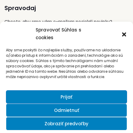
svetovom kongrese
vykonáva kontrolnú
Spravodaj
projektového riadenia
činnosť pre banky v
(2014) v Rotterdame. V
oblasti obnoviteľných
roku 2006 založil
zdrojov energie,
Chcete, aby sme vám e-mailom posielali novinky?
tréningovú a
fotovoltických a
Spravovať Súhlas s
konzultačnú spoločnosť
veterných elektrární.Rieši
2BCognitusÒ
problematiku pripojenia
cookies
Prihláste sa na odber
www.2bcognitus.com,
obnoviteľných zdrojov
publikuje odborné články
energie na elektrickú
Kontaktujte nás
Aby sme poskytli čo najlepšie služby, používame na ukladanie
a je spoluautorom
rozvodnú sieť. Ako lektor
a/alebo prístup k informáciám o zariadení, technológie ako sú
publikácie Uzda na
školí témy týkajúce sa
súbory cookies. Súhlas s týmito technológiami nám umožní
projekt
energetickej efektívnosti
office@forum-media.sk
spracovávať údaje, ako je správanie pri prehliadaní alebo
www.uzdanaprojekt.eu.
so veľkým dôrazom na
jedinečné ID na tomto webe. Nesúhlas alebo odvolanie súhlasu
zrozumiteľnosť a prax.
môže nepriaznivo ovplyvniť určité vlastnosti a funkcie.
Tel.: +420 251 115 576
Mobil: +420 603 248 054
Prijať
Odmietnuť
Zobraziť predvoľby
© 2026 Nakladatelství FORUM, s.r.o.