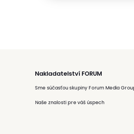
Rumunsku. V súčasnosti poskytuje
konzultačné služby pre oblasť stratégií,
marketingu, komunikácie a obchodu. 
svoje skúsenosti sa pravidelne delí ak
prednášajúca na konferenciách doma aj
zahraničí. Lektoruje marketingové témy
leadership a manažérske zručnosti.
Nakladatelství FORUM
Sme súčasťou skupiny Forum Media Grou
Naše znalosti pre váš úspech