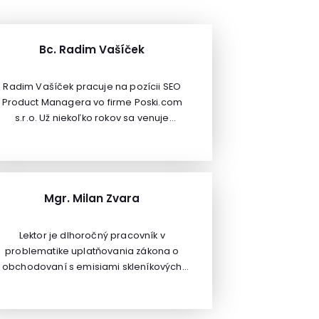
Bc. Radim Vašíček
Radim Vašíček pracuje na pozícii SEO
Product Managera vo firme Poski.com
s.r.o. Už niekoľko rokov sa venuje
problematike SEO. Svoje skúsenosti
ískané optimalizáciou veľkého množstva
webov by rád odovzdal ďalej.
Mgr. Milan Zvara
Lektor je dlhoročný pracovník v
problematike uplatňovania zákona o
obchodovaní s emisiami skleníkových
plynov 414/2012. Má nielen teoretické
znalosti z danej legislatívy, ale i praktické
kúsenosti s jeho uplatňovaním v praxi. Je