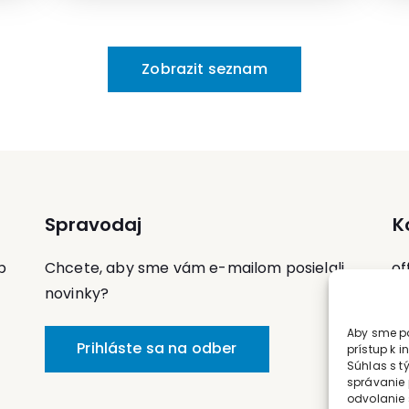
časopisu Siedma generácia a ako
etnologička Múzea rómskej kultúry v Brne.
k
O
Zobrazit seznam
o
 v
,
Spravodaj
K
p
Chcete, aby sme vám e-mailom posielali
of
novinky?
Te
Aby sme po
Mo
Prihláste sa na odber
prístup k 
Súhlas s t
správanie 
odvolanie 