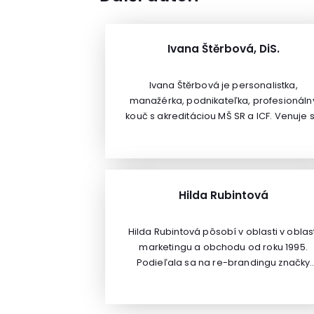
Ivana Štěrbová, DiS.
Ivana Štěrbová je personalistka,
manažérka, podnikateľka, profesionáln
kouč s akreditáciou MŠ SR a ICF. Venuje 
aj kariérnemu poradenstvu.
Hilda Rubintová
Hilda Rubintová pôsobí v oblasti v oblas
marketingu a obchodu od roku 1995.
Podieľala sa na re-brandingu značky
UNIQA, zavedení značky AEGON na
Slovensku a na celosvetovom projekte I
Renault Formule 1. Pracovala aj v Rakúsku