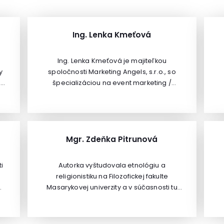
Ing. Lenka Kmeťová
Ing. Lenka Kmeťová je majiteľkou
y
spoločnosti Marketing Angels, s.r.o., so
sa
špecializáciou na event marketing /
manažment, projektový manažment,
vzdelávanie v danej oblasti a CSR aktivity.
z
Je autorkou a produkčnou množstva top
eventov realizovaných pre firemných
klientov, vládne inštitúcie, inštitúcie EÚ na
Mgr. Zdeňka Pitrunová
Slovensku, charitatívne organizácie,
odbornú i laickú verejnosť. Aktuálne sa
ti
Autorka vyštudovala etnológiu a
venuje najmä charitatívnym projektom a
religionistiku na Filozofickej fakulte
eventom, zameraným na pomoc mentálne
Masarykovej univerzity a v súčasnosti tu
a fyzicky postihnutým deťom, autistom a
dokončuje doktorandské štúdium. Dlhéroky
zvieratám, predovšetkým záchrane
NG
pôsobí v neziskovom sektore, pracovala
týraných koní.
 a
ako redaktorka spoločensko-ekologického
s