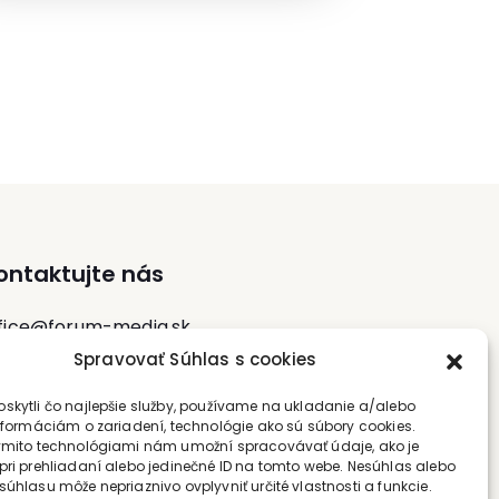
odborníkom v oblasti mitigácie zmeny
límy na Slovensku a momentálne pôsobí
na Ministerstve životného prostredia ako
riaditeľ odboru politiky znižovania emisií
skleníkových plynov.
ontaktujte nás
fice@forum-media.sk
Spravovať Súhlas s cookies
l.: +420 251 115 576
skytli čo najlepšie služby, používame na ukladanie a/alebo
bil: +420 603 248 054
informáciám o zariadení, technológie ako sú súbory cookies.
ýmito technológiami nám umožní spracovávať údaje, ako je
pri prehliadaní alebo jedinečné ID na tomto webe. Nesúhlas alebo
súhlasu môže nepriaznivo ovplyvniť určité vlastnosti a funkcie.