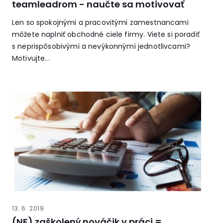
teamleadrom - naučte sa motivovať
Len so spokojnými a pracovitými zamestnancami
môžete naplniť obchodné ciele firmy. Viete si poradiť
s neprispôsobivými a nevýkonnými jednotlivcami?
Motivujte...
13. 6. 2019
(NE) zaškolený nováčik v práci =