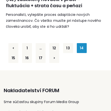
fluktuácia + strata času a peňazí
Personalisti, vylepšite proces adaptácie nových
zamestnancov. Čo všetko musíte pri nástupe nového
človeka urobiť, aby ste si ho udržali?
<
1
…
12
13
14
15
16
17
>
Nakladatelství FORUM
Sme súčasťou skupiny Forum Media Group