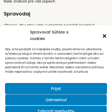
Naše znalosti pre váš úspech
Spravodaj
Chcete, aby sme vám e-mailom posielali novinky?
Spravovať Súhlas s
cookies
Prihláste sa na odber
Kontaktujte nás
Aby sme poskytli čo najlepšie služby, používame na ukladanie
a/alebo prístup k informáciám o zariadení, technológie ako sú
súbory cookies. Súhlas s týmito technológiami nám umožní
office@forum-media.sk
spracovávať údaje, ako je správanie pri prehliadaní alebo
jedinečné ID na tomto webe. Nesúhlas alebo odvolanie súhlasu
môže nepriaznivo ovplyvniť určité vlastnosti a funkcie.
Tel.: +420 251 115 576
Mobil: +420 603 248 054
Prijať
Odmietnuť
Zobraziť predvoľby